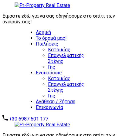
ΖΗΤΟΥΝΤΑΙ
ΑΜΕΣΑ:
Είμαστε εδώ για να σας οδηγήσουμε στο σπίτι των
ΕΠΕΝΔΥΤΙΚΑ
ονείρων σας!
ΑΚΙΝΗΤΑ -
Αρχική
ΑΥΤΟΤΕΛΗ
Το όραμά μας!
ΑΞΙΟΛΟΓΑ
Πωλήσεις
ΑΚΙΝΗΤΑ -
Επικοινωνήστε μαζί μας
Κατοικίας
ΞΕΝΟΔΟΧΕΙΑ -
Επαγγελματικής
ΣΥΓΚΡΟΤΗΜΑΤΑ
Στέγης
ΚΑΤΟΙΚΙΩΝ -
Γης
ΑΠΟΘΗΚΕΣ -
Ενοικιάσεις
ΒΙΟΜΗΧΑΝΙΚΑ
Κατοικίας
ΑΚΙΝΗΤΑ
Επαγγελματικής
Στέγης
Γης
Ανάθεση / Ζήτηση
Επικοινωνία
+30 6987 601 177
Είμαστε εδώ για να σας οδηγήσουμε στο σπίτι των