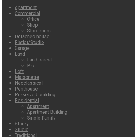
Apartment
Commercial
Office
Shop
Store room
Detached house
Flatlet/Studio
Garage
Land
Land parcel
Plot
Loft
Maisonette
Neoclassical
Penthouse
Preserved building
Residential
Apartment
Apartment Building
Single Family
Storey
Studio
Traditional