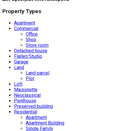
Property Types
Apartment
Commercial
Office
Shop
Store room
Detached house
Flatlet/Studio
Garage
Land
Land parcel
Plot
Loft
Maisonette
Neoclassical
Penthouse
Preserved building
Residential
Apartment
Apartment Building
Single Family