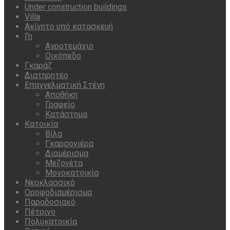
Under construction buildings
Villa
Ακίνητο υπό κατασκευή
Γη
Αγροτεμάχιο
Οικόπεδο
Γκαράζ
Διατηρητέο
Επαγγελματική Στέγη
Αποθήκη
Γραφείο
Κατάστημα
Κατοικία
Βίλα
Γκαρσονιέρα
Διαμέρισμα
Μεζονέτα
Μονοκατοικία
Νεοκλασσικό
Οροφοδιαμέρισμα
Παραδοσιακό
Πέτρινο
Πολυκατοικία