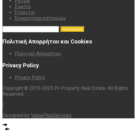
Ρετιρέ
Σοφίτα
Στούντιο
Συγκρότημα κατοικιών
Αναζήτηση
για:
Πολιτική Απορρήτου και Cookies
Πολιτική Απορρήτου
Privacy Policy
Privacy Policy
Copyright © 2019-2025 Pr-Property Real Estate. All Rights
Reserved.
|
Designed by
ValuePlusServices