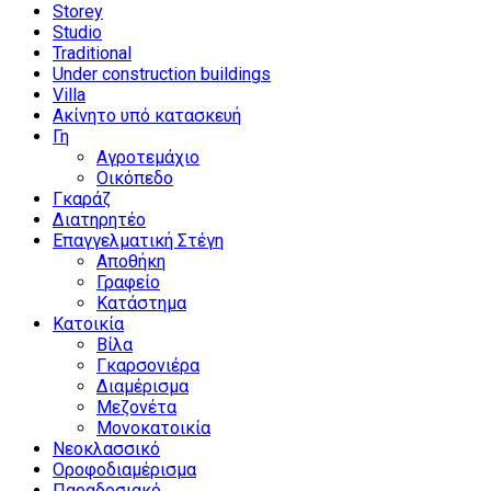
Storey
Studio
Traditional
Under construction buildings
Villa
Ακίνητο υπό κατασκευή
Γη
Αγροτεμάχιο
Οικόπεδο
Γκαράζ
Διατηρητέο
Επαγγελματική Στέγη
Αποθήκη
Γραφείο
Κατάστημα
Κατοικία
Βίλα
Γκαρσονιέρα
Διαμέρισμα
Μεζονέτα
Μονοκατοικία
Νεοκλασσικό
Οροφοδιαμέρισμα
Παραδοσιακό