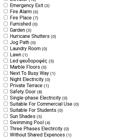
Emergency Exit
(3)
Fire Alarm
(6)
Fire Place
(7)
Furnished
(0)
Garden
(3)
Hurricane Shutters
(0)
Jog Path
(0)
Laundry Room
(0)
Lawn
(1)
Led ψευδοροφές
(5)
Marble Floors
(0)
Next To Busy Way
(1)
Night Electricity
(0)
Private Terrace
(1)
Safety Door
(8)
Single-phase Electricity
(0)
Suitable For Commercial Use
(0)
Suitable For Students
(0)
Sun Shades
(5)
Swimming Pool
(4)
Three Phases Electircity
(0)
Without Shared Expences
(1)