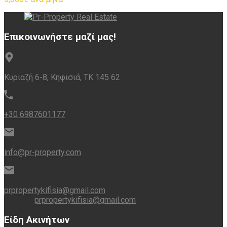
Επικοινωνήστε μαζί μας!
Κυριαζή 6-8, Κηφισιά, ΤΚ 145 62
+30 6987601177
info@pr-property.com
prpropertykifisia@gmail.com
prpropertykifisia@gmail.com
Είδη Ακινήτων