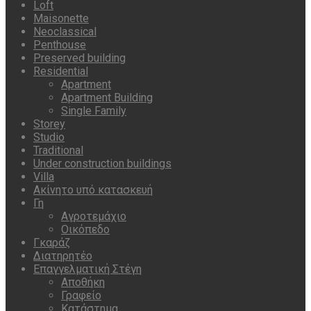
Loft
Maisonette
Neoclassical
Penthouse
Preserved building
Residential
Apartment
Apartment Building
Single Family
Storey
Studio
Traditional
Under construction buildings
Villa
Ακίνητο υπό κατασκευή
Γη
Αγροτεμάχιο
Οικόπεδο
Γκαράζ
Διατηρητέο
Επαγγελματική Στέγη
Αποθήκη
Γραφείο
Κατάστημα