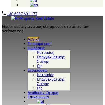
+30 6987 601 177
Είμαστε εδώ για να σας οδηγήσουμε στο σπίτι των
ονείρων σας!
Αρχική
Το όραμά μας!
Πωλήσεις
Κατοικίας
Επαγγελματικής
Στέγης
Γης
Ενοικιάσεις
Κατοικίας
Επαγγελματικής
Στέγης
Γης
Ανάθεση / Ζήτηση
Επικοινωνία