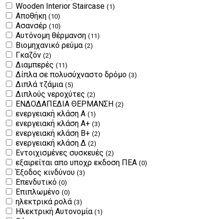
Wooden Interior Staircase
(1)
Αποθήκη
(10)
Ασανσέρ
(10)
Αυτόνομη θέρμανση
(11)
Βιομηχανικό ρεύμα
(2)
Γκαζόν
(2)
Διαμπερές
(11)
Δίπλα σε πολυσύχναστο δρόμο
(3)
Διπλά τζάμια
(5)
Διπλούς νεροχύτες
(2)
ΕΝΔΟΔΑΠΕΔΙΑ ΘΕΡΜΑΝΣΗ
(2)
ενεργειακή κλάση Α
(1)
ενεργειακή κλάση Α+
(3)
ενεργειακή κλάση Β+
(2)
ενεργειακή κλάση Δ
(2)
Εντοιχισμένες συσκευές
(2)
εξαιρείται απο υποχρ εκδοση ΠΕΑ
(0)
Έξοδος κινδύνου
(3)
Επενδυτικό
(0)
Επιπλωμένο
(0)
ηλεκτρικά ρολά
(3)
Ηλεκτρική Αυτονομία
(1)