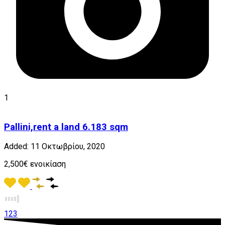
1
Pallini,rent a land 6.183 sqm
Added:
11 Οκτωβρίου, 2020
2,500€ ενοικίαση
1
2
3