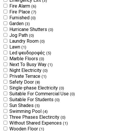
Emergency Exit
(3)
Fire Alarm
(6)
Fire Place
(7)
Furnished
(0)
Garden
(3)
Hurricane Shutters
(0)
Jog Path
(0)
Laundry Room
(0)
Lawn
(1)
Led ψευδοροφές
(5)
Marble Floors
(0)
Next To Busy Way
(1)
Night Electricity
(0)
Private Terrace
(1)
Safety Door
(8)
Single-phase Electricity
(0)
Suitable For Commercial Use
(0)
Suitable For Students
(0)
Sun Shades
(5)
Swimming Pool
(4)
Three Phases Electircity
(0)
Without Shared Expences
(1)
Wooden Floor
(1)