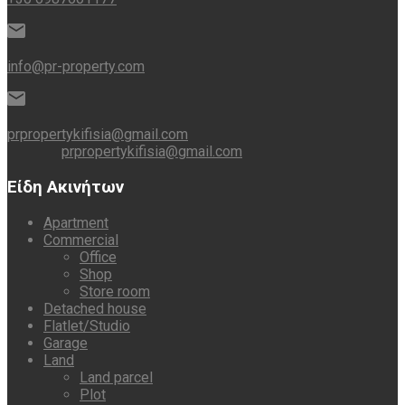
info@pr-property.com
prpropertykifisia@gmail.com
prpropertykifisia@gmail.com
Είδη Ακινήτων
Apartment
Commercial
Office
Shop
Store room
Detached house
Flatlet/Studio
Garage
Land
Land parcel
Plot