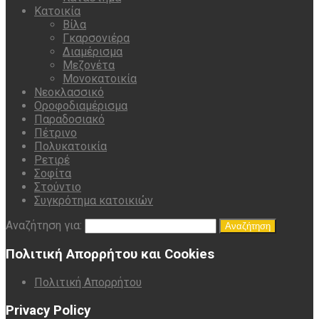
Κατοικία
Βίλα
Γκαρσονιέρα
Διαμέρισμα
Μεζονέτα
Μονοκατοικία
Νεοκλασσικό
Οροφοδιαμέρισμα
Παραδοσιακό
Πέτρινο
Πολυκατοικία
Ρετιρέ
Σοφίτα
Στούντιο
Συγκρότημα κατοικιών
Αναζήτηση για:
Πολιτική Απορρήτου και Cookies
Πολιτική Απορρήτου
Privacy Policy