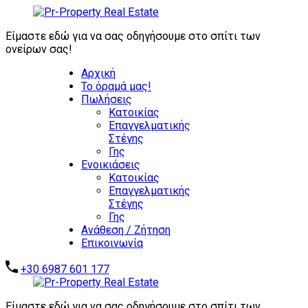
ΖΗΤΟΥΝΤΑΙ
ΑΜΕΣΑ:
Είμαστε εδώ για να σας οδηγήσουμε στο σπίτι των
ΕΠΕΝΔΥΤΙΚΑ
ονείρων σας!
ΑΚΙΝΗΤΑ -
Αρχική
ΑΥΤΟΤΕΛΗ
Το όραμά μας!
ΑΞΙΟΛΟΓΑ
Πωλήσεις
ΑΚΙΝΗΤΑ -
Επικοινωνήστε μαζί μας
Κατοικίας
ΞΕΝΟΔΟΧΕΙΑ -
Επαγγελματικής
ΣΥΓΚΡΟΤΗΜΑΤΑ
Στέγης
ΚΑΤΟΙΚΙΩΝ -
Γης
ΑΠΟΘΗΚΕΣ -
Ενοικιάσεις
ΒΙΟΜΗΧΑΝΙΚΑ
Κατοικίας
ΑΚΙΝΗΤΑ
Επαγγελματικής
Στέγης
Γης
Ανάθεση / Ζήτηση
Επικοινωνία
+30 6987 601 177
Είμαστε εδώ για να σας οδηγήσουμε στο σπίτι των