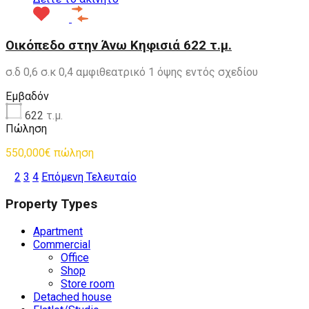
Οικόπεδο στην Άνω Κηφισιά 622 τ.μ.
σ.δ 0,6 σ.κ 0,4 αμφιθεατρικό 1 όψης εντός σχεδίου
Εμβαδόν
622
τ.μ.
Πώληση
550,000€ πώληση
1
2
3
4
Επόμενη
Τελευταίο
Property Types
Apartment
Commercial
Office
Shop
Store room
Detached house