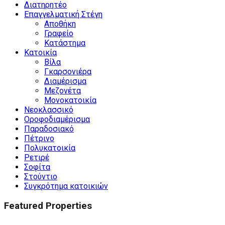
Διατηρητέο
Επαγγελματική Στέγη
Αποθήκη
Γραφείο
Κατάστημα
Κατοικία
Βίλα
Γκαρσονιέρα
Διαμέρισμα
Μεζονέτα
Μονοκατοικία
Νεοκλασσικό
Οροφοδιαμέρισμα
Παραδοσιακό
Πέτρινο
Πολυκατοικία
Ρετιρέ
Σοφίτα
Στούντιο
Συγκρότημα κατοικιών
Featured Properties