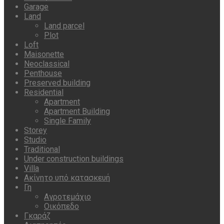
Garage
Land
Land parcel
Plot
Loft
Maisonette
Neoclassical
Penthouse
Preserved building
Residential
Apartment
Apartment Building
Single Family
Storey
Studio
Traditional
Under construction buildings
Villa
Ακίνητο υπό κατασκευή
Γη
Αγροτεμάχιο
Οικόπεδο
Γκαράζ