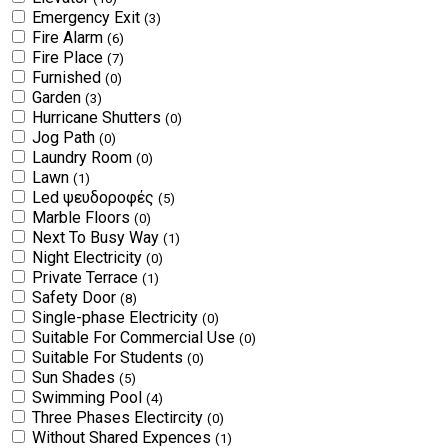
Emergency Exit
(3)
Fire Alarm
(6)
Fire Place
(7)
Furnished
(0)
Garden
(3)
Hurricane Shutters
(0)
Jog Path
(0)
Laundry Room
(0)
Lawn
(1)
Led ψευδοροφές
(5)
Marble Floors
(0)
Next To Busy Way
(1)
Night Electricity
(0)
Private Terrace
(1)
Safety Door
(8)
Single-phase Electricity
(0)
Suitable For Commercial Use
(0)
Suitable For Students
(0)
Sun Shades
(5)
Swimming Pool
(4)
Three Phases Electircity
(0)
Without Shared Expences
(1)