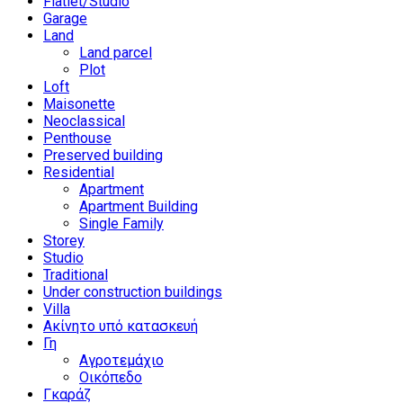
Flatlet/Studio
Garage
Land
Land parcel
Plot
Loft
Maisonette
Neoclassical
Penthouse
Preserved building
Residential
Apartment
Apartment Building
Single Family
Storey
Studio
Traditional
Under construction buildings
Villa
Ακίνητο υπό κατασκευή
Γη
Αγροτεμάχιο
Οικόπεδο
Γκαράζ