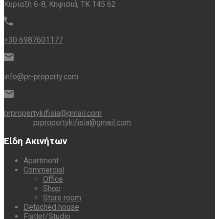
Κυριαζή 6-8, Κηφισιά, ΤΚ 145 62
+30 6987601177
info@pr-property.com
prpropertykifisia@gmail.com
prpropertykifisia@gmail.com
Είδη Ακινήτων
Apartment
Commercial
Office
Shop
Store room
Detached house
Flatlet/Studio