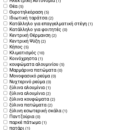
Ηλεκτρική Αυτονομία
(1)
Θέα
(5)
Θυροτηλεόραση
(5)
Ιδιωτική ταράτσα
(2)
Κατάλληλο για επαγγελματική στέγη
(1)
Κατάλληλο για φοιτητές
(0)
Κεντρική Θέρμανση
(2)
Κεντρική Ψύξη
(2)
Κήπος
(5)
Κλιματισμός
(10)
Κοινόχρηστα
(1)
κουφώματα αλουμινίου
(5)
Μαρμάρινα πατώματα
(0)
Μονοφασικό ρεύμα
(0)
Νυχτερινό ρεύμα
(0)
ξύλινα αλουμίνια
(1)
ξύλινα αλουμίνια
(2)
ξύλινα κουφώματα
(2)
ξύλινα πατώματα
(2)
ξύλινη εσωτερική σκάλα
(1)
Παντζούρια
(0)
παρκέ πάτωμα
(1)
πατάρι
(1)