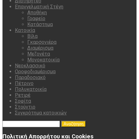
Διατηρητέο
Επαγγελματική Στέγη
Αποθήκη
Γραφείο
Κατάστημα
Κατοικία
Βίλα
Γκαρσονιέρα
Διαμέρισμα
Μεζονέτα
Μονοκατοικία
Νεοκλασσικό
Οροφοδιαμέρισμα
Παραδοσιακό
Πέτρινο
Πολυκατοικία
Ρετιρέ
Σοφίτα
Στούντιο
Συγκρότημα κατοικιών
Αναζήτηση
για:
Πολιτική Απορρήτου και Cookies