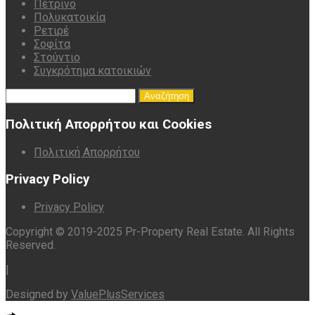
Πέτρινο
Πολυκατοικία
Ρετιρέ
Σοφίτα
Στούντιο
Συγκρότημα κατοικιών
Αναζήτηση
για:
Πολιτική Απορρήτου και Cookies
Πολιτική Απορρήτου
Privacy Policy
Privacy Policy
Copyright © 2019-2025 Pr-Property Real Estate. All Rights
Reserved.
|
Designed by
ValuePlusServices