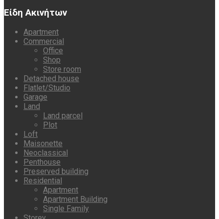
Είδη Ακινήτων
Apartment
Commercial
Office
Shop
Store room
Detached house
Flatlet/Studio
Garage
Land
Land parcel
Plot
Loft
Maisonette
Neoclassical
Penthouse
Preserved building
Residential
Apartment
Apartment Building
Single Family
Storey