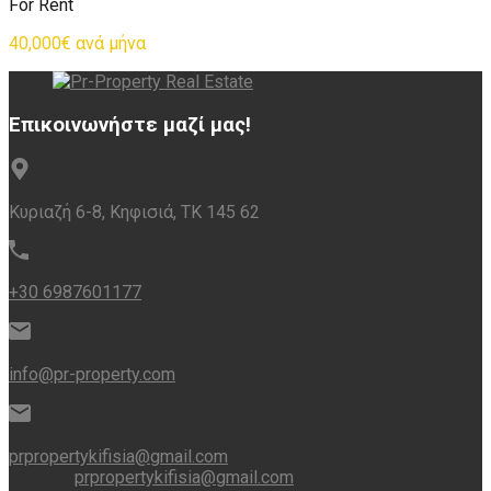
For Rent
40,000€ ανά μήνα
Επικοινωνήστε μαζί μας!
Κυριαζή 6-8, Κηφισιά, ΤΚ 145 62
+30 6987601177
info@pr-property.com
prpropertykifisia@gmail.com
prpropertykifisia@gmail.com