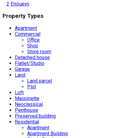
1
2
Επόμενη
Property Types
Apartment
Commercial
Office
Shop
Store room
Detached house
Flatlet/Studio
Garage
Land
Land parcel
Plot
Loft
Maisonette
Neoclassical
Penthouse
Preserved building
Residential
Apartment
Apartment Building