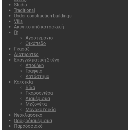
Studio
Traditional
Under construction buildings
Villa
Ακίνητο υπό κατασκευή
Γη
Αγροτεμάχιο
Οικόπεδο
Γκαράζ
Διατηρητέο
Επαγγελματική Στέγη
Αποθήκη
Γραφείο
Κατάστημα
Κατοικία
Βίλα
Γκαρσονιέρα
Διαμέρισμα
Μεζονέτα
Μονοκατοικία
Νεοκλασσικό
Οροφοδιαμέρισμα
Παραδοσιακό