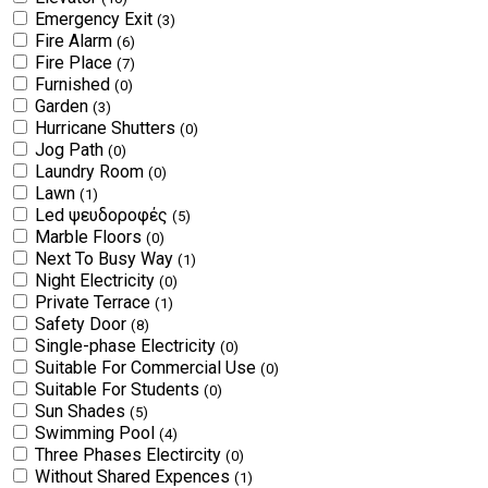
Emergency Exit
(3)
Fire Alarm
(6)
Fire Place
(7)
Furnished
(0)
Garden
(3)
Hurricane Shutters
(0)
Jog Path
(0)
Laundry Room
(0)
Lawn
(1)
Led ψευδοροφές
(5)
Marble Floors
(0)
Next To Busy Way
(1)
Night Electricity
(0)
Private Terrace
(1)
Safety Door
(8)
Single-phase Electricity
(0)
Suitable For Commercial Use
(0)
Suitable For Students
(0)
Sun Shades
(5)
Swimming Pool
(4)
Three Phases Electircity
(0)
Without Shared Expences
(1)