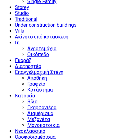
Single Family
Storey
Studio
Traditional
Under construction buildings
Villa
Ακίνητο υπό κατασκευή
Γη
Αγροτεμάχιο
Οικόπεδο
Γκαράζ
Διατηρητέο
Επαγγελματική Στέγη
Αποθήκη
Γραφείο
Κατάστημα
Κατοικία
Βίλα
Γκαρσονιέρα
Διαμέρισμα
Μεζονέτα
Μονοκατοικία
Νεοκλασσικό
Οροφοδιαμέρισμα