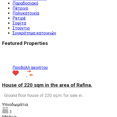
Παραδοσιακό
Πέτρινο
Πολυκατοικία
Ρετιρέ
Σοφίτα
Στούντιο
Συγκρότημα κατοικιών
Featured Properties
Προτεινόμενα
Προβολή ακινήτου
House of 220 sqm in the area of Rafina.
Ground floor house of 220 sq.m. for sale in…
Υπνοδωμάτια
3
Μπάνια