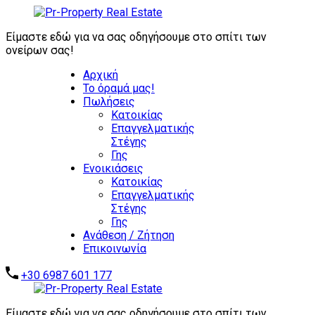
ΖΗΤΟΥΝΤΑΙ
ΑΜΕΣΑ:
Είμαστε εδώ για να σας οδηγήσουμε στο σπίτι των
ΕΠΕΝΔΥΤΙΚΑ
ονείρων σας!
ΑΚΙΝΗΤΑ -
Αρχική
ΑΥΤΟΤΕΛΗ
Το όραμά μας!
ΑΞΙΟΛΟΓΑ
Πωλήσεις
ΑΚΙΝΗΤΑ -
Επικοινωνήστε μαζί μας
Κατοικίας
ΞΕΝΟΔΟΧΕΙΑ -
Επαγγελματικής
ΣΥΓΚΡΟΤΗΜΑΤΑ
Στέγης
ΚΑΤΟΙΚΙΩΝ -
Γης
ΑΠΟΘΗΚΕΣ -
Ενοικιάσεις
ΒΙΟΜΗΧΑΝΙΚΑ
Κατοικίας
ΑΚΙΝΗΤΑ
Επαγγελματικής
Στέγης
Γης
Ανάθεση / Ζήτηση
Επικοινωνία
+30 6987 601 177
Είμαστε εδώ για να σας οδηγήσουμε στο σπίτι των