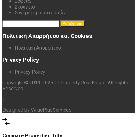
Σοφίτα
Στούντιο
Συγκρότημα κατοικιών
Αναζήτηση
για:
Πολιτική Απορρήτου και Cookies
Πολιτική Απορρήτου
Privacy Policy
Privacy Policy
Copyright © 2019-2025 Pr-Property Real Estate. All Rights
Reserved.
|
Designed by
ValuePlusServices
Compare Properties Title