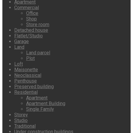
Apartment
Commercial
Office
Shop
Store room
Detached house
Flatlet/Studio
Garage
Land
Land parcel
Plot
Loft
Maisonette
Neoclassical
Penthouse
Preserved building
Residential
Apartment
Apartment Building
Single Family
Storey
Studio
Traditional
Under construction buildings