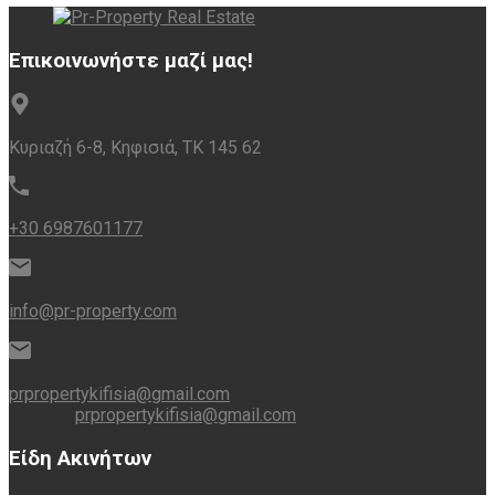
Επικοινωνήστε μαζί μας!
Κυριαζή 6-8, Κηφισιά, ΤΚ 145 62
+30 6987601177
info@pr-property.com
prpropertykifisia@gmail.com
prpropertykifisia@gmail.com
Είδη Ακινήτων