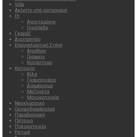
Villa
Ακίνητο υπό κατασκευή
Γη
Αγροτεμάχιο
Οικόπεδο
Γκαράζ
Διατηρητέο
Επαγγελματική Στέγη
Αποθήκη
Γραφείο
Κατάστημα
Κατοικία
Βίλα
Γκαρσονιέρα
Διαμέρισμα
Μεζονέτα
Μονοκατοικία
Νεοκλασσικό
Οροφοδιαμέρισμα
Παραδοσιακό
Πέτρινο
Πολυκατοικία
Ρετιρέ