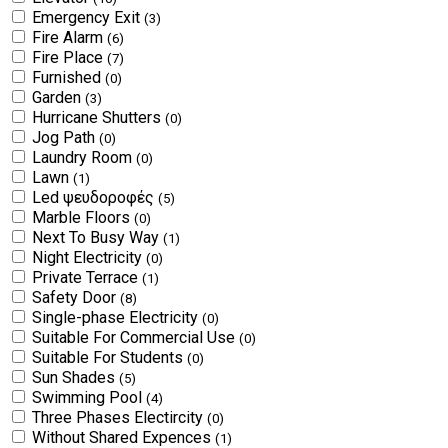
Emergency Exit
(3)
Fire Alarm
(6)
Fire Place
(7)
Furnished
(0)
Garden
(3)
Hurricane Shutters
(0)
Jog Path
(0)
Laundry Room
(0)
Lawn
(1)
Led ψευδοροφές
(5)
Marble Floors
(0)
Next To Busy Way
(1)
Night Electricity
(0)
Private Terrace
(1)
Safety Door
(8)
Single-phase Electricity
(0)
Suitable For Commercial Use
(0)
Suitable For Students
(0)
Sun Shades
(5)
Swimming Pool
(4)
Three Phases Electircity
(0)
Without Shared Expences
(1)