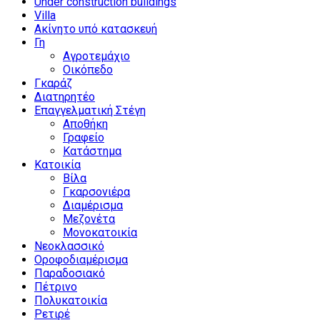
Under construction buildings
Villa
Ακίνητο υπό κατασκευή
Γη
Αγροτεμάχιο
Οικόπεδο
Γκαράζ
Διατηρητέο
Επαγγελματική Στέγη
Αποθήκη
Γραφείο
Κατάστημα
Κατοικία
Βίλα
Γκαρσονιέρα
Διαμέρισμα
Μεζονέτα
Μονοκατοικία
Νεοκλασσικό
Οροφοδιαμέρισμα
Παραδοσιακό
Πέτρινο
Πολυκατοικία
Ρετιρέ