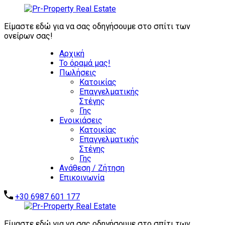
ΖΗΤΟΥΝΤΑΙ
ΑΜΕΣΑ:
Είμαστε εδώ για να σας οδηγήσουμε στο σπίτι των
ΕΠΕΝΔΥΤΙΚΑ
ονείρων σας!
ΑΚΙΝΗΤΑ -
Αρχική
ΑΥΤΟΤΕΛΗ
Το όραμά μας!
ΑΞΙΟΛΟΓΑ
Πωλήσεις
ΑΚΙΝΗΤΑ -
Επικοινωνήστε μαζί μας
Κατοικίας
ΞΕΝΟΔΟΧΕΙΑ -
Επαγγελματικής
ΣΥΓΚΡΟΤΗΜΑΤΑ
Στέγης
ΚΑΤΟΙΚΙΩΝ -
Γης
ΑΠΟΘΗΚΕΣ -
Ενοικιάσεις
ΒΙΟΜΗΧΑΝΙΚΑ
Κατοικίας
ΑΚΙΝΗΤΑ
Επαγγελματικής
Στέγης
Γης
Ανάθεση / Ζήτηση
Επικοινωνία
+30 6987 601 177
Είμαστε εδώ για να σας οδηγήσουμε στο σπίτι των