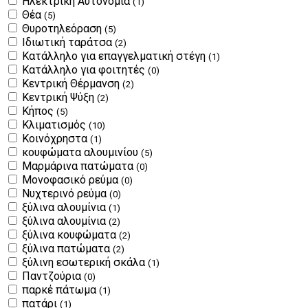
Ηλεκτρική Αυτονομία
(1)
Θέα
(5)
Θυροτηλεόραση
(5)
Ιδιωτική ταράτσα
(2)
Κατάλληλο για επαγγελματική στέγη
(1)
Κατάλληλο για φοιτητές
(0)
Κεντρική Θέρμανση
(2)
Κεντρική Ψύξη
(2)
Κήπος
(5)
Κλιματισμός
(10)
Κοινόχρηστα
(1)
κουφώματα αλουμινίου
(5)
Μαρμάρινα πατώματα
(0)
Μονοφασικό ρεύμα
(0)
Νυχτερινό ρεύμα
(0)
ξύλινα αλουμίνια
(1)
ξύλινα αλουμίνια
(2)
ξύλινα κουφώματα
(2)
ξύλινα πατώματα
(2)
ξύλινη εσωτερική σκάλα
(1)
Παντζούρια
(0)
παρκέ πάτωμα
(1)
πατάρι
(1)