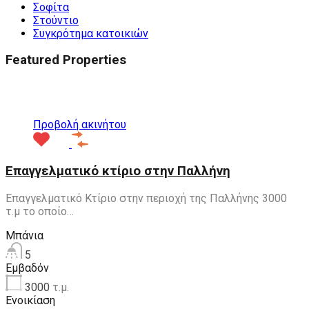
Σοφίτα
Στούντιο
Συγκρότημα κατοικιών
Featured Properties
Προτεινόμενα
Προβολή ακινήτου
Επαγγελματικό κτίριο στην Παλλήνη
Επαγγελματικό Κτίριο στην περιοχή της Παλλήνης 3000
τ.μ το οποίο…
Μπάνια
5
Εμβαδόν
3000
τ.μ.
Ενοικίαση