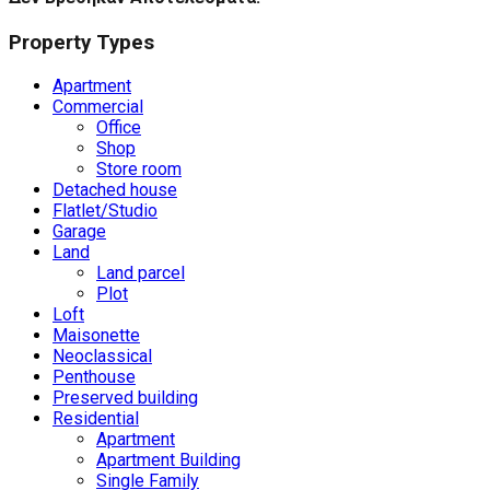
Property Types
Apartment
Commercial
Office
Shop
Store room
Detached house
Flatlet/Studio
Garage
Land
Land parcel
Plot
Loft
Maisonette
Neoclassical
Penthouse
Preserved building
Residential
Apartment
Apartment Building
Single Family