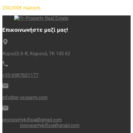
200,000€ πώληση
Επικοινωνήστε μαζί μας!
Κυριαζή 6-8, Κηφισιά, ΤΚ 145 62
+30 6987601177
info@pr-property.com
prpropertykifisia@gmail.com
prpropertykifisia@gmail.com