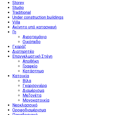
Storey
Studio
Traditional
Under construction buildings
Villa
Ακίνητο υπό κατασκευή
Γη
Αγροτεμάχιο
Οικόπεδο
Γκαράζ
Διατηρητέο
Επαγγελματική Στέγη
Αποθήκη
Γραφείο
Κατάστημα
Κατοικία
Βίλα
Γκαρσονιέρα
Διαμέρισμα
Μεζονέτα
Μονοκατοικία
Νεοκλασσικό
Οροφοδιαμέρισμα
Παραδοσιακό