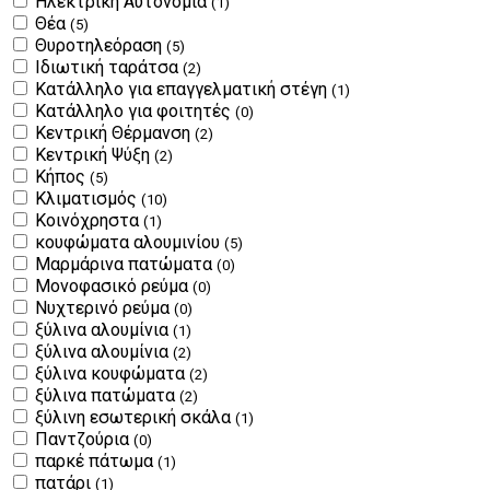
Ηλεκτρική Αυτονομία
(1)
Θέα
(5)
Θυροτηλεόραση
(5)
Ιδιωτική ταράτσα
(2)
Κατάλληλο για επαγγελματική στέγη
(1)
Κατάλληλο για φοιτητές
(0)
Κεντρική Θέρμανση
(2)
Κεντρική Ψύξη
(2)
Κήπος
(5)
Κλιματισμός
(10)
Κοινόχρηστα
(1)
κουφώματα αλουμινίου
(5)
Μαρμάρινα πατώματα
(0)
Μονοφασικό ρεύμα
(0)
Νυχτερινό ρεύμα
(0)
ξύλινα αλουμίνια
(1)
ξύλινα αλουμίνια
(2)
ξύλινα κουφώματα
(2)
ξύλινα πατώματα
(2)
ξύλινη εσωτερική σκάλα
(1)
Παντζούρια
(0)
παρκέ πάτωμα
(1)
πατάρι
(1)