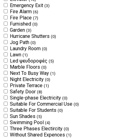
Emergency Exit
(3)
Fire Alarm
(6)
Fire Place
(7)
Furnished
(0)
Garden
(3)
Hurricane Shutters
(0)
Jog Path
(0)
Laundry Room
(0)
Lawn
(1)
Led ψευδοροφές
(5)
Marble Floors
(0)
Next To Busy Way
(1)
Night Electricity
(0)
Private Terrace
(1)
Safety Door
(8)
Single-phase Electricity
(0)
Suitable For Commercial Use
(0)
Suitable For Students
(0)
Sun Shades
(5)
Swimming Pool
(4)
Three Phases Electircity
(0)
Without Shared Expences
(1)