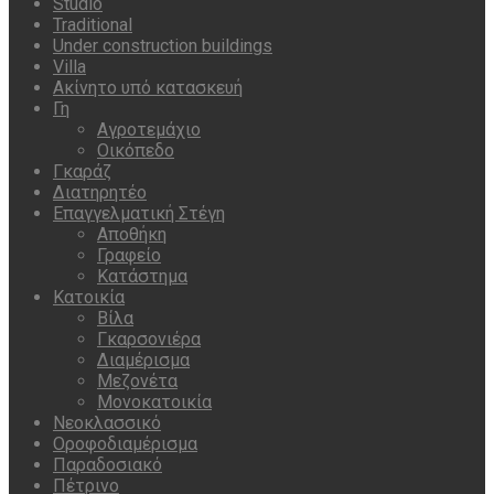
Studio
Traditional
Under construction buildings
Villa
Ακίνητο υπό κατασκευή
Γη
Αγροτεμάχιο
Οικόπεδο
Γκαράζ
Διατηρητέο
Επαγγελματική Στέγη
Αποθήκη
Γραφείο
Κατάστημα
Κατοικία
Βίλα
Γκαρσονιέρα
Διαμέρισμα
Μεζονέτα
Μονοκατοικία
Νεοκλασσικό
Οροφοδιαμέρισμα
Παραδοσιακό
Πέτρινο