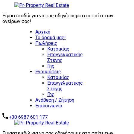
ΖΗΤΟΥΝΤΑΙ
ΑΜΕΣΑ:
Είμαστε εδώ για να σας οδηγήσουμε στο σπίτι των
ΕΠΕΝΔΥΤΙΚΑ
ονείρων σας!
ΑΚΙΝΗΤΑ -
Αρχική
ΑΥΤΟΤΕΛΗ
Το όραμά μας!
ΑΞΙΟΛΟΓΑ
Πωλήσεις
ΑΚΙΝΗΤΑ -
Επικοινωνήστε μαζί μας
Κατοικίας
ΞΕΝΟΔΟΧΕΙΑ -
Επαγγελματικής
ΣΥΓΚΡΟΤΗΜΑΤΑ
Στέγης
ΚΑΤΟΙΚΙΩΝ -
Γης
ΑΠΟΘΗΚΕΣ -
Ενοικιάσεις
ΒΙΟΜΗΧΑΝΙΚΑ
Κατοικίας
ΑΚΙΝΗΤΑ
Επαγγελματικής
Στέγης
Γης
Ανάθεση / Ζήτηση
Επικοινωνία
+30 6987 601 177
Είμαστε εδώ για να σας οδηγήσουμε στο σπίτι των