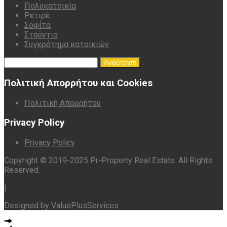
Πολυκατοικία
Ρετιρέ
Σοφίτα
Στούντιο
Συγκρότημα κατοικιών
Αναζήτηση
για:
Πολιτική Απορρήτου και Cookies
Πολιτική Απορρήτου
Privacy Policy
Privacy Policy
Copyright © 2019-2025 Pr-Property Real Estate. All Rights
Reserved.
|
Designed by
ValuePlusServices