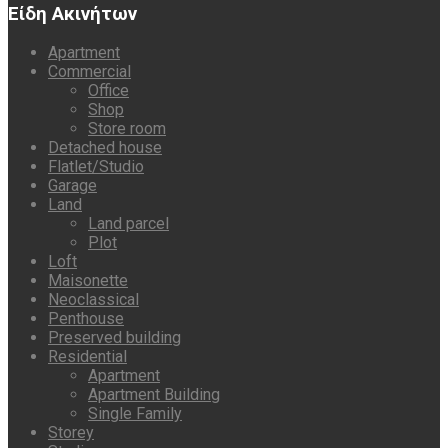
Είδη Ακινήτων
Apartment
Commercial
Office
Shop
Store room
Detached house
Flatlet/Studio
Garage
Land
Land parcel
Plot
Loft
Maisonette
Neoclassical
Penthouse
Preserved building
Residential
Apartment
Apartment Building
Single Family
Storey