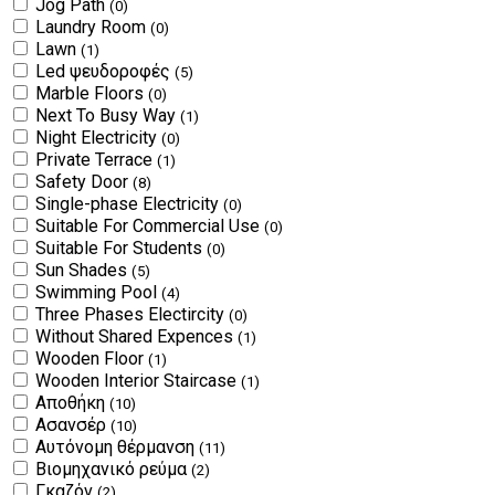
Jog Path
(0)
Laundry Room
(0)
Lawn
(1)
Led ψευδοροφές
(5)
Marble Floors
(0)
Next To Busy Way
(1)
Night Electricity
(0)
Private Terrace
(1)
Safety Door
(8)
Single-phase Electricity
(0)
Suitable For Commercial Use
(0)
Suitable For Students
(0)
Sun Shades
(5)
Swimming Pool
(4)
Three Phases Electircity
(0)
Without Shared Expences
(1)
Wooden Floor
(1)
Wooden Interior Staircase
(1)
Αποθήκη
(10)
Ασανσέρ
(10)
Αυτόνομη θέρμανση
(11)
Βιομηχανικό ρεύμα
(2)
Γκαζόν
(2)