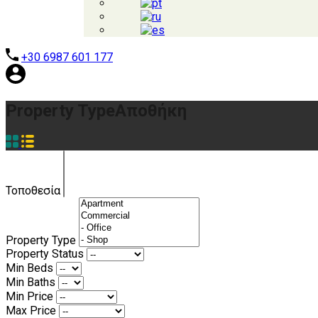
+30 6987 601 177
Property Type
Αποθήκη
Τοποθεσία
Property Type
Property Status
Min Beds
Min Baths
Min Price
Max Price