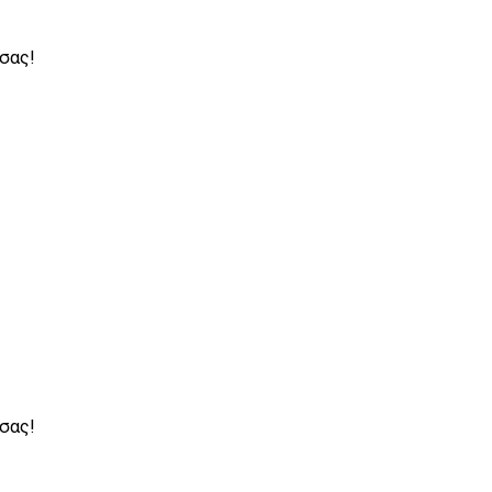
 - ΑΥΤΟΤΕΛΗ ΑΞΙΟΛΟΓΑ ΑΚΙΝΗΤΑ - ΞΕΝΟΔΟΧΕΙΑ - 
 ΑΠΟΘΗΚΕΣ - ΒΙΟΜΗΧΑΝΙΚΑ ΑΚΙΝΗΤΑ
 σας!
 σας!