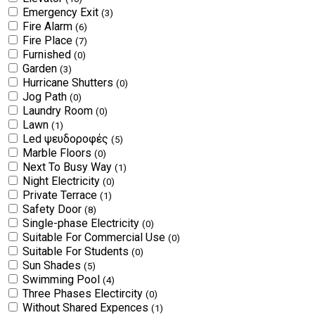
Emergency Exit
(3)
Fire Alarm
(6)
Fire Place
(7)
Furnished
(0)
Garden
(3)
Hurricane Shutters
(0)
Jog Path
(0)
Laundry Room
(0)
Lawn
(1)
Led ψευδοροφές
(5)
Marble Floors
(0)
Next To Busy Way
(1)
Night Electricity
(0)
Private Terrace
(1)
Safety Door
(8)
Single-phase Electricity
(0)
Suitable For Commercial Use
(0)
Suitable For Students
(0)
Sun Shades
(5)
Swimming Pool
(4)
Three Phases Electircity
(0)
Without Shared Expences
(1)