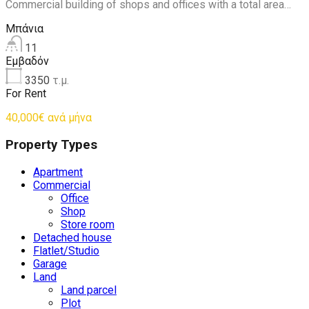
Commercial building of shops and offices with a total area…
Μπάνια
11
Εμβαδόν
3350
τ.μ.
For Rent
40,000€ ανά μήνα
Property Types
Apartment
Commercial
Office
Shop
Store room
Detached house
Flatlet/Studio
Garage
Land
Land parcel
Plot