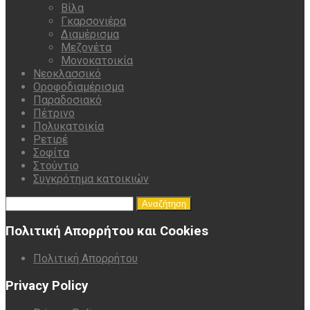
Βίλα
Γκαρσονιέρα
Διαμέρισμα
Μεζονέτα
Μονοκατοικία
Νεοκλασσικό
Οροφοδιαμέρισμα
Παραδοσιακό
Πέτρινο
Πολυκατοικία
Ρετιρέ
Σοφίτα
Στούντιο
Συγκρότημα κατοικιών
Αναζήτηση
για:
Πολιτική Απορρήτου και Cookies
Πολιτική Απορρήτου
Privacy Policy