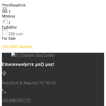
Υπνοδωμάτια
3
Μπάνια
2
Εμβαδόν
220
sqm
For Sale
200,000€ πώληση
Επικοινωνήστε μαζί μας!
Κυριαζή 6-8, Κηφισιά, ΤΚ 145 62
+30 6987601177