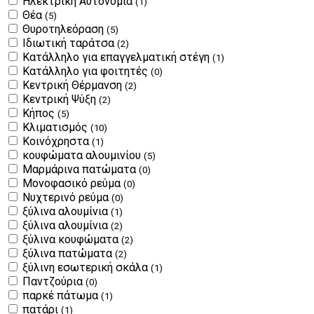
Ηλεκτρική Αυτονομία
(1)
Θέα
(5)
Θυροτηλεόραση
(5)
Ιδιωτική ταράτσα
(2)
Κατάλληλο για επαγγελματική στέγη
(1)
Κατάλληλο για φοιτητές
(0)
Κεντρική Θέρμανση
(2)
Κεντρική Ψύξη
(2)
Κήπος
(5)
Κλιματισμός
(10)
Κοινόχρηστα
(1)
κουφώματα αλουμινίου
(5)
Μαρμάρινα πατώματα
(0)
Μονοφασικό ρεύμα
(0)
Νυχτερινό ρεύμα
(0)
ξύλινα αλουμίνια
(1)
ξύλινα αλουμίνια
(2)
ξύλινα κουφώματα
(2)
ξύλινα πατώματα
(2)
ξύλινη εσωτερική σκάλα
(1)
Παντζούρια
(0)
παρκέ πάτωμα
(1)
πατάρι
(1)