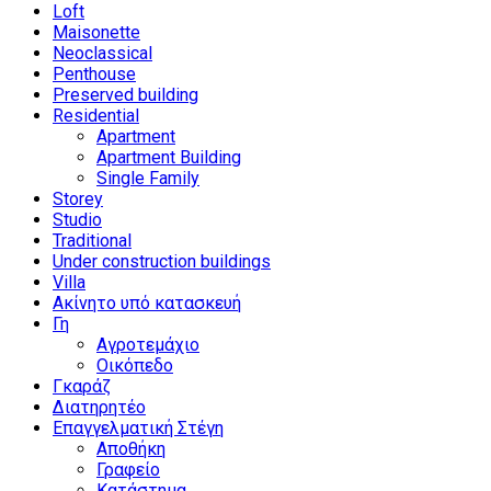
Loft
Maisonette
Neoclassical
Penthouse
Preserved building
Residential
Apartment
Apartment Building
Single Family
Storey
Studio
Traditional
Under construction buildings
Villa
Ακίνητο υπό κατασκευή
Γη
Αγροτεμάχιο
Οικόπεδο
Γκαράζ
Διατηρητέο
Επαγγελματική Στέγη
Αποθήκη
Γραφείο
Κατάστημα