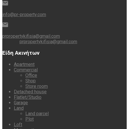
info@pr-property.com
prpropertykifisia@gmail.com
prpropertykifisia@gmail.com
Είδη Ακινήτων
Apartment
Commercial
Office
Shop
Store room
Detached house
Flatlet/Studio
Garage
Land
Land parcel
Plot
Loft