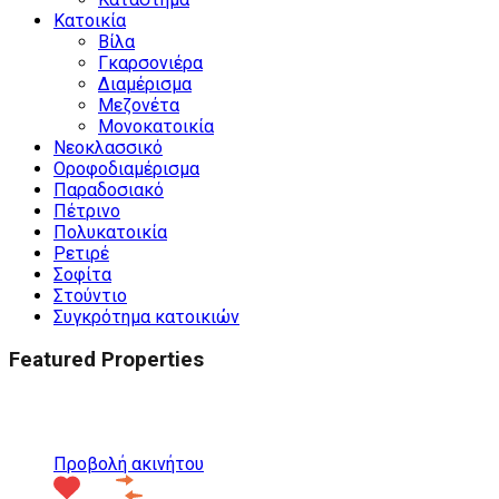
Κατοικία
Βίλα
Γκαρσονιέρα
Διαμέρισμα
Μεζονέτα
Μονοκατοικία
Νεοκλασσικό
Οροφοδιαμέρισμα
Παραδοσιακό
Πέτρινο
Πολυκατοικία
Ρετιρέ
Σοφίτα
Στούντιο
Συγκρότημα κατοικιών
Featured Properties
Προτεινόμενα
Προβολή ακινήτου