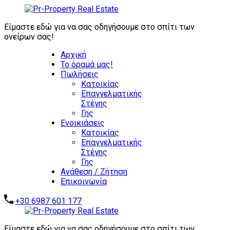
ΖΗΤΟΥΝΤΑΙ
ΑΜΕΣΑ:
Είμαστε εδώ για να σας οδηγήσουμε στο σπίτι των
ΕΠΕΝΔΥΤΙΚΑ
ονείρων σας!
ΑΚΙΝΗΤΑ -
Αρχική
ΑΥΤΟΤΕΛΗ
Το όραμά μας!
ΑΞΙΟΛΟΓΑ
Πωλήσεις
ΑΚΙΝΗΤΑ -
Επικοινωνήστε μαζί μας
Κατοικίας
ΞΕΝΟΔΟΧΕΙΑ -
Επαγγελματικής
ΣΥΓΚΡΟΤΗΜΑΤΑ
Στέγης
ΚΑΤΟΙΚΙΩΝ -
Γης
ΑΠΟΘΗΚΕΣ -
Ενοικιάσεις
ΒΙΟΜΗΧΑΝΙΚΑ
Κατοικίας
ΑΚΙΝΗΤΑ
Επαγγελματικής
Στέγης
Γης
Ανάθεση / Ζήτηση
Επικοινωνία
+30 6987 601 177
Είμαστε εδώ για να σας οδηγήσουμε στο σπίτι των