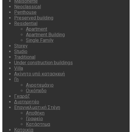
Maisonette
Neoclassical
Penthouse
Preserved building
Residential
Apartment
Apartment Building
Single Family
Storey
Studio
Traditional
Under construction buildings
Villa
Ακίνητο υπό κατασκευή
Γη
Αγροτεμάχιο
Οικόπεδο
Γκαράζ
Διατηρητέο
Επαγγελματική Στέγη
Αποθήκη
Γραφείο
Κατάστημα
Κατοικία