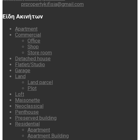
prpropertykifisia@gmail.com
Είδη Ακινήτων
Apartment
Commercial
Office
Shop
Store room
Detached house
Flatlet/Studio
Garage
Land
Land parcel
Plot
Loft
Maisonette
Neoclassical
Penthouse
Preserved building
Residential
Apartment
Apartment Building