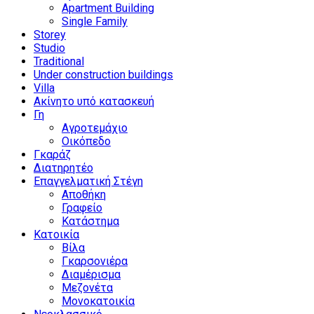
Apartment Building
Single Family
Storey
Studio
Traditional
Under construction buildings
Villa
Ακίνητο υπό κατασκευή
Γη
Αγροτεμάχιο
Οικόπεδο
Γκαράζ
Διατηρητέο
Επαγγελματική Στέγη
Αποθήκη
Γραφείο
Κατάστημα
Κατοικία
Βίλα
Γκαρσονιέρα
Διαμέρισμα
Μεζονέτα
Μονοκατοικία