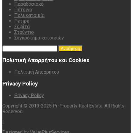
Παραδοσιακό
Πέτρινο
Πολυκατοικία
Ρετιρέ
Σοφίτα
Στούντιο
Συγκρότημα κατοικιών
Αναζήτηση
για:
Πολιτική Απορρήτου και Cookies
Πολιτική Απορρήτου
Privacy Policy
Privacy Policy
Copyright © 2019-2025 Pr-Property Real Estate. All Rights
Reserved.
|
Designed by
ValuePlusServices