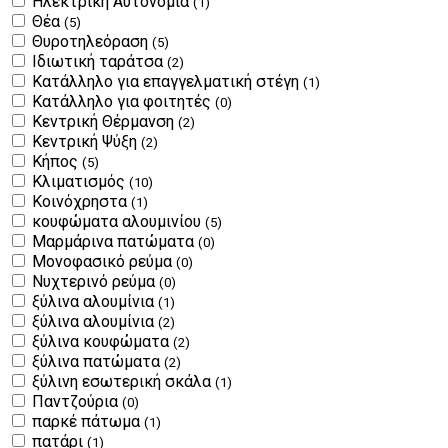
Ηλεκτρική Αυτονομία
(1)
Θέα
(5)
Θυροτηλεόραση
(5)
Ιδιωτική ταράτσα
(2)
Κατάλληλο για επαγγελματική στέγη
(1)
Κατάλληλο για φοιτητές
(0)
Κεντρική Θέρμανση
(2)
Κεντρική Ψύξη
(2)
Κήπος
(5)
Κλιματισμός
(10)
Κοινόχρηστα
(1)
κουφώματα αλουμινίου
(5)
Μαρμάρινα πατώματα
(0)
Μονοφασικό ρεύμα
(0)
Νυχτερινό ρεύμα
(0)
ξύλινα αλουμίνια
(1)
ξύλινα αλουμίνια
(2)
ξύλινα κουφώματα
(2)
ξύλινα πατώματα
(2)
ξύλινη εσωτερική σκάλα
(1)
Παντζούρια
(0)
παρκέ πάτωμα
(1)
πατάρι
(1)