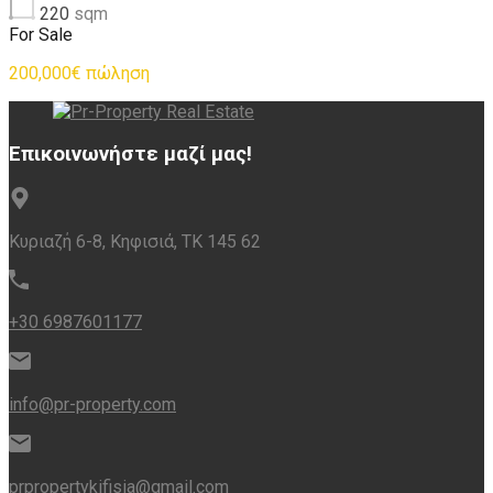
220
sqm
For Sale
200,000€ πώληση
Επικοινωνήστε μαζί μας!
Κυριαζή 6-8, Κηφισιά, ΤΚ 145 62
+30 6987601177
info@pr-property.com
prpropertykifisia@gmail.com