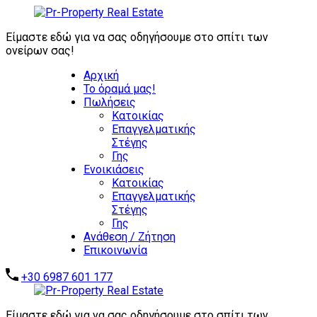
ΖΗΤΟΥΝΤΑΙ
ΑΜΕΣΑ:
Είμαστε εδώ για να σας οδηγήσουμε στο σπίτι των
ΕΠΕΝΔΥΤΙΚΑ
ονείρων σας!
ΑΚΙΝΗΤΑ -
Αρχική
ΑΥΤΟΤΕΛΗ
Το όραμά μας!
ΑΞΙΟΛΟΓΑ
Πωλήσεις
ΑΚΙΝΗΤΑ -
Επικοινωνήστε μαζί μας
Κατοικίας
ΞΕΝΟΔΟΧΕΙΑ -
Επαγγελματικής
ΣΥΓΚΡΟΤΗΜΑΤΑ
Στέγης
ΚΑΤΟΙΚΙΩΝ -
Γης
ΑΠΟΘΗΚΕΣ -
Ενοικιάσεις
ΒΙΟΜΗΧΑΝΙΚΑ
Κατοικίας
ΑΚΙΝΗΤΑ
Επαγγελματικής
Στέγης
Γης
Ανάθεση / Ζήτηση
Επικοινωνία
+30 6987 601 177
Είμαστε εδώ για να σας οδηγήσουμε στο σπίτι των