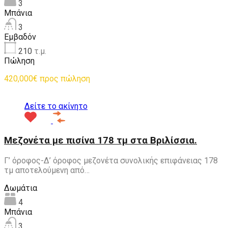
3
Μπάνια
3
Εμβαδόν
210
τ.μ.
Πώληση
420,000€ προς πώληση
Δείτε το ακίνητο
Μεζονέτα με πισίνα 178 τμ στα Βριλίσσια.
Γ’ όροφος-Δ’ όροφος μεζονέτα συνολικής επιφάνειας 178
τμ αποτελούμενη από…
Δωμάτια
4
Μπάνια
3