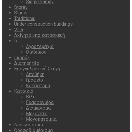
Single Family
Storey
Studio
Traditional
Under construction buildings
Villa
Ακίνητο υπό κατασκευή
Γη
Αγροτεμάχιο
Οικόπεδο
Γκαράζ
Διατηρητέο
Επαγγελματική Στέγη
Αποθήκη
Γραφείο
Κατάστημα
Κατοικία
Βίλα
Γκαρσονιέρα
Διαμέρισμα
Μεζονέτα
Μονοκατοικία
Νεοκλασσικό
Οροφοδιαμέρισμα