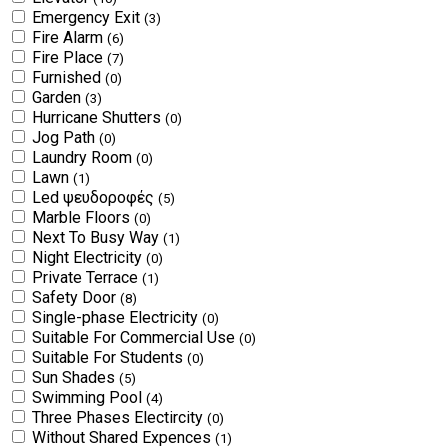
Emergency Exit
(3)
Fire Alarm
(6)
Fire Place
(7)
Furnished
(0)
Garden
(3)
Hurricane Shutters
(0)
Jog Path
(0)
Laundry Room
(0)
Lawn
(1)
Led ψευδοροφές
(5)
Marble Floors
(0)
Next To Busy Way
(1)
Night Electricity
(0)
Private Terrace
(1)
Safety Door
(8)
Single-phase Electricity
(0)
Suitable For Commercial Use
(0)
Suitable For Students
(0)
Sun Shades
(5)
Swimming Pool
(4)
Three Phases Electircity
(0)
Without Shared Expences
(1)