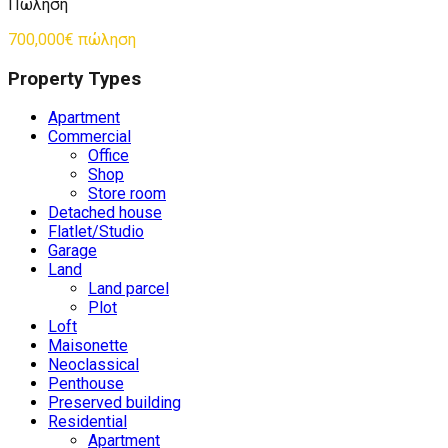
Πώληση
700,000€ πώληση
Property Types
Apartment
Commercial
Office
Shop
Store room
Detached house
Flatlet/Studio
Garage
Land
Land parcel
Plot
Loft
Maisonette
Neoclassical
Penthouse
Preserved building
Residential
Apartment