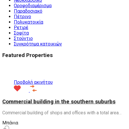
Νεοκλασσικό
Οροφοδιαμέρισμα
Παραδοσιακό
Πέτρινο
Πολυκατοικία
Ρετιρέ
Σοφίτα
Στούντιο
Συγκρότημα κατοικιών
Featured Properties
Προτεινόμενα
Προβολή ακινήτου
Commercial building in the southern suburbs
Commercial building of shops and offices with a total area…
Μπάνια