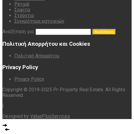
Ρετιρέ
Σοφίτα
Στούντιο
Συγκρότημα κατοικιών
Αναζήτηση για:
Πολιτική Απορρήτου και Cookies
Πολιτική Απορρήτου
Privacy Policy
Privacy Policy
Copyright © 2019-2025 Pr-Property Real Estate. All Rights
Reserved.
|
Designed by
ValuePlusServices