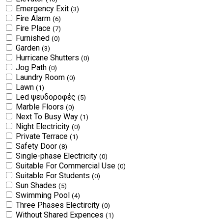
Emergency Exit
(3)
Fire Alarm
(6)
Fire Place
(7)
Furnished
(0)
Garden
(3)
Hurricane Shutters
(0)
Jog Path
(0)
Laundry Room
(0)
Lawn
(1)
Led ψευδοροφές
(5)
Marble Floors
(0)
Next To Busy Way
(1)
Night Electricity
(0)
Private Terrace
(1)
Safety Door
(8)
Single-phase Electricity
(0)
Suitable For Commercial Use
(0)
Suitable For Students
(0)
Sun Shades
(5)
Swimming Pool
(4)
Three Phases Electircity
(0)
Without Shared Expences
(1)