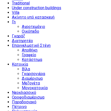
Traditional
Under construction buildings
Villa
Ακίνητο υπό κατασκευή
Γη
Αγροτεμάχιο
Οικόπεδο
Γκαράζ
Διατηρητέο
Επαγγελματική Στέγη
Αποθήκη
Γραφείο
Κατάστημα
Κατοικία
Βίλα
Γκαρσονιέρα
Διαμέρισμα
Μεζονέτα
Μονοκατοικία
Νεοκλασσικό
Οροφοδιαμέρισμα
Παραδοσιακό
Πέτρινο