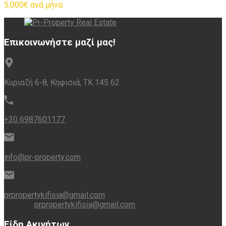
5,000€ ανά μήνα
Επικοινωνήστε μαζί μας!
Κυριαζή 6-8, Κηφισιά, ΤΚ 145 62
+30 6987601177
info@pr-property.com
prpropertykifisia@gmail.com
prpropertykifisia@gmail.com
Είδη Ακινήτων