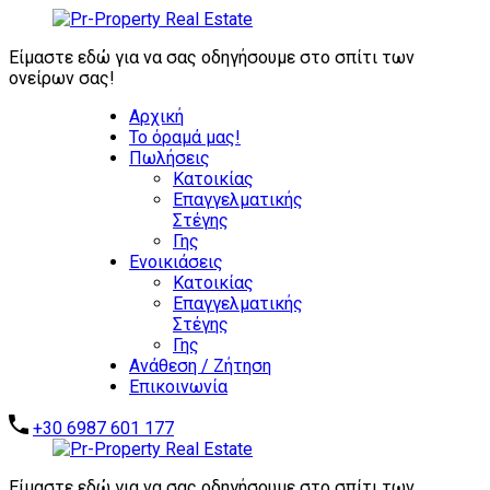
ΖΗΤΟΥΝΤΑΙ
ΑΜΕΣΑ:
Είμαστε εδώ για να σας οδηγήσουμε στο σπίτι των
ΕΠΕΝΔΥΤΙΚΑ
ονείρων σας!
ΑΚΙΝΗΤΑ -
Αρχική
ΑΥΤΟΤΕΛΗ
Το όραμά μας!
ΑΞΙΟΛΟΓΑ
Πωλήσεις
ΑΚΙΝΗΤΑ -
Επικοινωνήστε μαζί μας
Κατοικίας
ΞΕΝΟΔΟΧΕΙΑ -
Επαγγελματικής
ΣΥΓΚΡΟΤΗΜΑΤΑ
Στέγης
ΚΑΤΟΙΚΙΩΝ -
Γης
ΑΠΟΘΗΚΕΣ -
Ενοικιάσεις
ΒΙΟΜΗΧΑΝΙΚΑ
Κατοικίας
ΑΚΙΝΗΤΑ
Επαγγελματικής
Στέγης
Γης
Ανάθεση / Ζήτηση
Επικοινωνία
+30 6987 601 177
Είμαστε εδώ για να σας οδηγήσουμε στο σπίτι των