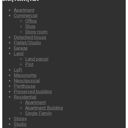
Apartment
Commercial
Office
Shop
Store room
Detached house
Flatlet/Studio
Garage
Land
Land parcel
Plot
Loft
Maisonette
Neoclassical
Penthouse
Preserved building
Residential
Apartment
Apartment Building
Single Family
Storey
Studio