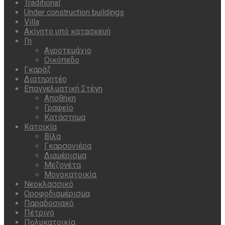
Traditional
Under construction buildings
Villa
Ακίνητο υπό κατασκευή
Γη
Αγροτεμάχιο
Οικόπεδο
Γκαράζ
Διατηρητέο
Επαγγελματική Στέγη
Αποθήκη
Γραφείο
Κατάστημα
Κατοικία
Βίλα
Γκαρσονιέρα
Διαμέρισμα
Μεζονέτα
Μονοκατοικία
Νεοκλασσικό
Οροφοδιαμέρισμα
Παραδοσιακό
Πέτρινο
Πολυκατοικία