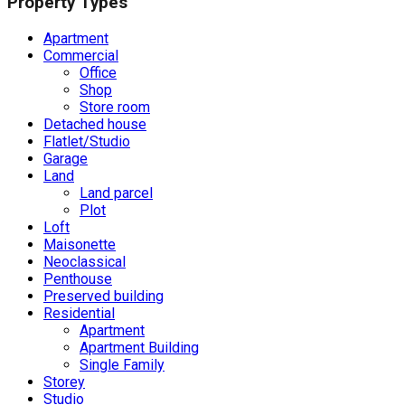
Property Types
Apartment
Commercial
Office
Shop
Store room
Detached house
Flatlet/Studio
Garage
Land
Land parcel
Plot
Loft
Maisonette
Neoclassical
Penthouse
Preserved building
Residential
Apartment
Apartment Building
Single Family
Storey
Studio