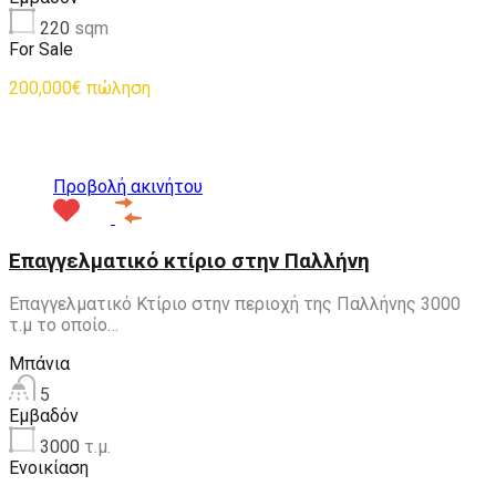
220
sqm
For Sale
200,000€ πώληση
Προτεινόμενα
Προβολή ακινήτου
Επαγγελματικό κτίριο στην Παλλήνη
Επαγγελματικό Κτίριο στην περιοχή της Παλλήνης 3000
τ.μ το οποίο…
Μπάνια
5
Εμβαδόν
3000
τ.μ.
Ενοικίαση