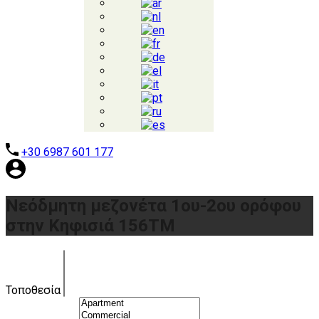
+30 6987 601 177
Νεόδμητη μεζονέτα 1ου-2ου ορόφου
στην Κηφισιά 156ΤΜ
Τοποθεσία