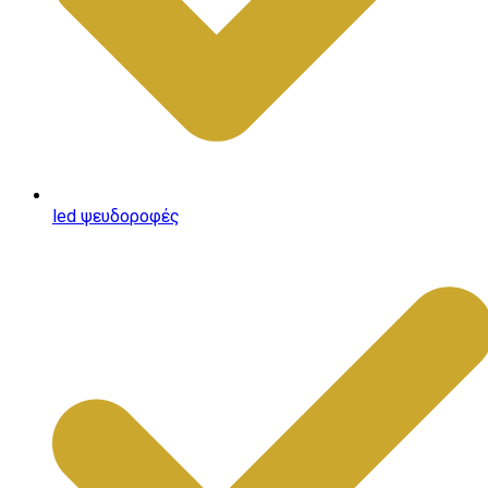
led ψευδοροφές