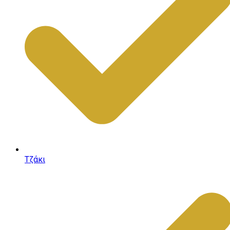
Τζάκι