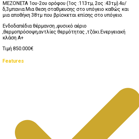
ΜΕΖΟΝΕΤΑ 1ου-2ου ορόφου (1ος :113τμ, 2ος :43τμ).4υ/
δ,3μπανια.Μια θεση σταθμευσης στο υπόγειο καθώς και
μια αποθήκη 38τμ που βρίσκεται επίσης στο υπόγειο.
Ενδοδαπέδια θέρμανση ,φυσικό αέριο
,θερμοπρόσοψη,αντλίες θερμότητας ,τζάκι.Ενεργειακή
κλάση Α+
Τιμή 850.000€
Features