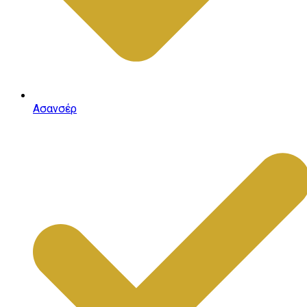
Ασανσέρ