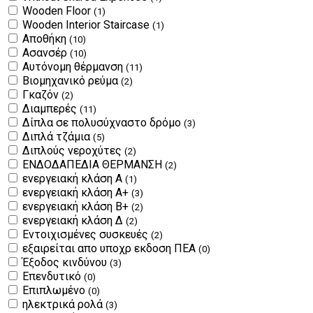
Wooden Floor
(1)
Wooden Interior Staircase
(1)
Αποθήκη
(10)
Ασανσέρ
(10)
Αυτόνομη θέρμανση
(11)
Βιομηχανικό ρεύμα
(2)
Γκαζόν
(2)
Διαμπερές
(11)
Δίπλα σε πολυσύχναστο δρόμο
(3)
Διπλά τζάμια
(5)
Διπλούς νεροχύτες
(2)
ΕΝΔΟΔΑΠΕΔΙΑ ΘΕΡΜΑΝΣΗ
(2)
ενεργειακή κλάση Α
(1)
ενεργειακή κλάση Α+
(3)
ενεργειακή κλάση Β+
(2)
ενεργειακή κλάση Δ
(2)
Εντοιχισμένες συσκευές
(2)
εξαιρείται απο υποχρ εκδοση ΠΕΑ
(0)
Έξοδος κινδύνου
(3)
Επενδυτικό
(0)
Επιπλωμένο
(0)
ηλεκτρικά ρολά
(3)