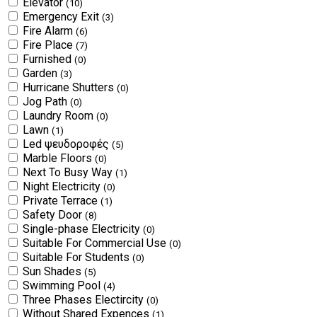
Elevator
(10)
Emergency Exit
(3)
Fire Alarm
(6)
Fire Place
(7)
Furnished
(0)
Garden
(3)
Hurricane Shutters
(0)
Jog Path
(0)
Laundry Room
(0)
Lawn
(1)
Led ψευδοροφές
(5)
Marble Floors
(0)
Next To Busy Way
(1)
Night Electricity
(0)
Private Terrace
(1)
Safety Door
(8)
Single-phase Electricity
(0)
Suitable For Commercial Use
(0)
Suitable For Students
(0)
Sun Shades
(5)
Swimming Pool
(4)
Three Phases Electircity
(0)
Without Shared Expences
(1)