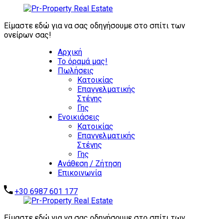
ΖΗΤΟΥΝΤΑΙ
ΑΜΕΣΑ:
Είμαστε εδώ για να σας οδηγήσουμε στο σπίτι των
ΕΠΕΝΔΥΤΙΚΑ
ονείρων σας!
ΑΚΙΝΗΤΑ -
Αρχική
ΑΥΤΟΤΕΛΗ
Το όραμά μας!
ΑΞΙΟΛΟΓΑ
Πωλήσεις
ΑΚΙΝΗΤΑ -
Επικοινωνήστε μαζί μας
Κατοικίας
ΞΕΝΟΔΟΧΕΙΑ -
Επαγγελματικής
ΣΥΓΚΡΟΤΗΜΑΤΑ
Στέγης
ΚΑΤΟΙΚΙΩΝ -
Γης
ΑΠΟΘΗΚΕΣ -
Ενοικιάσεις
ΒΙΟΜΗΧΑΝΙΚΑ
Κατοικίας
ΑΚΙΝΗΤΑ
Επαγγελματικής
Στέγης
Γης
Ανάθεση / Ζήτηση
Επικοινωνία
+30 6987 601 177
Είμαστε εδώ για να σας οδηγήσουμε στο σπίτι των