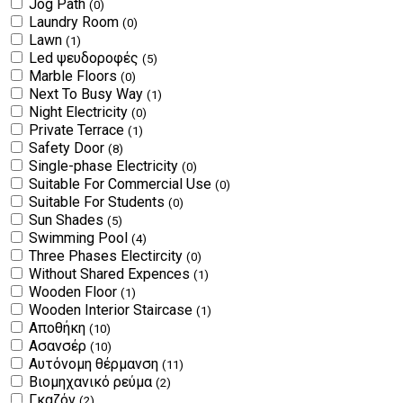
Jog Path
(0)
Laundry Room
(0)
Lawn
(1)
Led ψευδοροφές
(5)
Marble Floors
(0)
Next To Busy Way
(1)
Night Electricity
(0)
Private Terrace
(1)
Safety Door
(8)
Single-phase Electricity
(0)
Suitable For Commercial Use
(0)
Suitable For Students
(0)
Sun Shades
(5)
Swimming Pool
(4)
Three Phases Electircity
(0)
Without Shared Expences
(1)
Wooden Floor
(1)
Wooden Interior Staircase
(1)
Αποθήκη
(10)
Ασανσέρ
(10)
Αυτόνομη θέρμανση
(11)
Βιομηχανικό ρεύμα
(2)
Γκαζόν
(2)