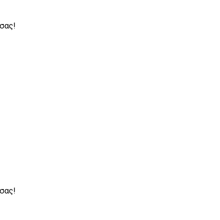
 - ΑΥΤΟΤΕΛΗ ΑΞΙΟΛΟΓΑ ΑΚΙΝΗΤΑ - ΞΕΝΟΔΟΧΕΙΑ - 
 ΑΠΟΘΗΚΕΣ - ΒΙΟΜΗΧΑΝΙΚΑ ΑΚΙΝΗΤΑ
 σας!
 σας!