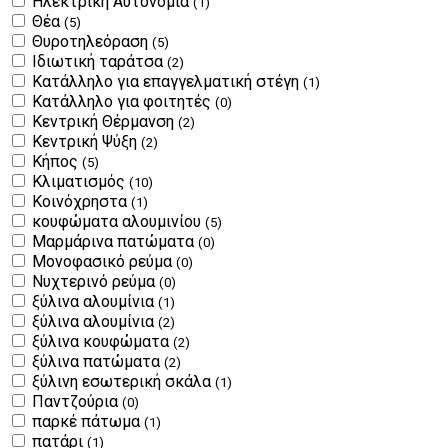
Ηλεκτρική Αυτονομία
(1)
Θέα
(5)
Θυροτηλεόραση
(5)
Ιδιωτική ταράτσα
(2)
Κατάλληλο για επαγγελματική στέγη
(1)
Κατάλληλο για φοιτητές
(0)
Κεντρική Θέρμανση
(2)
Κεντρική Ψύξη
(2)
Κήπος
(5)
Κλιματισμός
(10)
Κοινόχρηστα
(1)
κουφώματα αλουμινίου
(5)
Μαρμάρινα πατώματα
(0)
Μονοφασικό ρεύμα
(0)
Νυχτερινό ρεύμα
(0)
ξύλινα αλουμίνια
(1)
ξύλινα αλουμίνια
(2)
ξύλινα κουφώματα
(2)
ξύλινα πατώματα
(2)
ξύλινη εσωτερική σκάλα
(1)
Παντζούρια
(0)
παρκέ πάτωμα
(1)
πατάρι
(1)