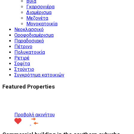
Βίλα
Γκαρσονιέρα
Διαμέρισμα
Μεζονέτα
Μονοκατοικία
Νεοκλασσικό
Οροφοδιαμέρισμα
Παραδοσιακό
Πέτρινο
Πολυκατοικία
Ρετιρέ
Σοφίτα
Στούντιο
Συγκρότημα κατοικιών
Featured Properties
Προτεινόμενα
Προβολή ακινήτου