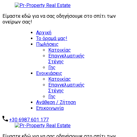
ΖΗΤΟΥΝΤΑΙ
ΑΜΕΣΑ:
Είμαστε εδώ για να σας οδηγήσουμε στο σπίτι των
ΕΠΕΝΔΥΤΙΚΑ
ονείρων σας!
ΑΚΙΝΗΤΑ -
Αρχική
ΑΥΤΟΤΕΛΗ
Το όραμά μας!
ΑΞΙΟΛΟΓΑ
Πωλήσεις
ΑΚΙΝΗΤΑ -
Επικοινωνήστε μαζί μας
Κατοικίας
ΞΕΝΟΔΟΧΕΙΑ -
Επαγγελματικής
ΣΥΓΚΡΟΤΗΜΑΤΑ
Στέγης
ΚΑΤΟΙΚΙΩΝ -
Γης
ΑΠΟΘΗΚΕΣ -
Ενοικιάσεις
ΒΙΟΜΗΧΑΝΙΚΑ
Κατοικίας
ΑΚΙΝΗΤΑ
Επαγγελματικής
Στέγης
Γης
Ανάθεση / Ζήτηση
Επικοινωνία
+30 6987 601 177
Είμαστε εδώ για να σας οδηγήσουμε στο σπίτι των