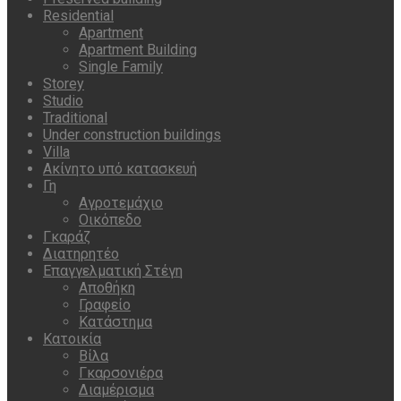
Residential
Apartment
Apartment Building
Single Family
Storey
Studio
Traditional
Under construction buildings
Villa
Ακίνητο υπό κατασκευή
Γη
Αγροτεμάχιο
Οικόπεδο
Γκαράζ
Διατηρητέο
Επαγγελματική Στέγη
Αποθήκη
Γραφείο
Κατάστημα
Κατοικία
Βίλα
Γκαρσονιέρα
Διαμέρισμα