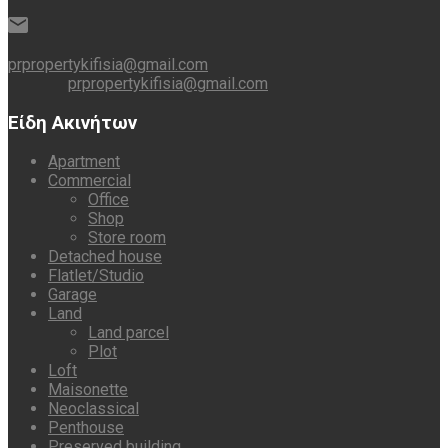
prpropertykifisia@gmail.com
prpropertykifisia@gmail.com
Είδη Ακινήτων
Apartment
Commercial
Office
Shop
Store room
Detached house
Flatlet/Studio
Garage
Land
Land parcel
Plot
Loft
Maisonette
Neoclassical
Penthouse
Preserved building