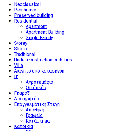
Neoclassical
Penthouse
Preserved building
Residential
Apartment
Apartment Building
Single Family
Storey
Studio
Traditional
Under construction buildings
Villa
Ακίνητο υπό κατασκευή
Γη
Αγροτεμάχιο
Οικόπεδο
Γκαράζ
Διατηρητέο
Επαγγελματική Στέγη
Αποθήκη
Γραφείο
Κατάστημα
Κατοικία