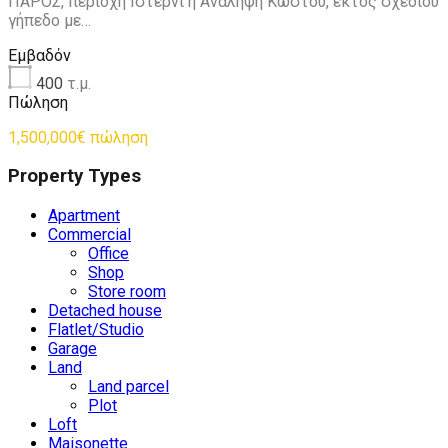
ΠΑΡΟΣ, περιοχή Ιστέρνι ή Ανάληψη Κώστου, εκτός σχεδίου
γήπεδο με…
Εμβαδόν
400
τ.μ.
Πώληση
1,500,000€ πώληση
Property Types
Apartment
Commercial
Office
Shop
Store room
Detached house
Flatlet/Studio
Garage
Land
Land parcel
Plot
Loft
Maisonette