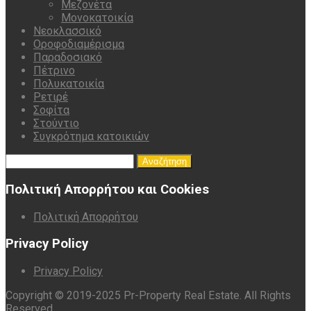
Μεζονέτα
Μονοκατοικία
Νεοκλασσικό
Οροφοδιαμέρισμα
Παραδοσιακό
Πέτρινο
Πολυκατοικία
Ρετιρέ
Σοφίτα
Στούντιο
Συγκρότημα κατοικιών
Αναζήτηση
για:
Πολιτική Απορρήτου και Cookies
Πολιτική Απορρήτου
Privacy Policy
Privacy Policy
Copyright © 2019-2025 Pr-Property Real Estate. All Rights
Reserved.