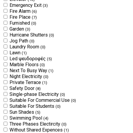
Emergency Exit
(3)
Fire Alarm
(6)
Fire Place
(7)
Furnished
(0)
Garden
(3)
Hurricane Shutters
(0)
Jog Path
(0)
Laundry Room
(0)
Lawn
(1)
Led ψευδοροφές
(5)
Marble Floors
(0)
Next To Busy Way
(1)
Night Electricity
(0)
Private Terrace
(1)
Safety Door
(8)
Single-phase Electricity
(0)
Suitable For Commercial Use
(0)
Suitable For Students
(0)
Sun Shades
(5)
Swimming Pool
(4)
Three Phases Electircity
(0)
Without Shared Expences
(1)