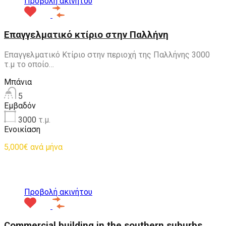
Προβολή ακινήτου
Επαγγελματικό κτίριο στην Παλλήνη
Επαγγελματικό Κτίριο στην περιοχή της Παλλήνης 3000
τ.μ το οποίο…
Μπάνια
5
Εμβαδόν
3000
τ.μ.
Ενοικίαση
5,000€ ανά μήνα
Προτεινόμενα
Προβολή ακινήτου
Commercial building in the southern suburbs