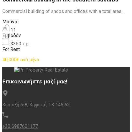
Commercial building of shops and offices with a total area…
Μπάνια
11
Εμβαδόν
3350
τ.μ.
For Rent
40,000€ ανά μήνα
Επικοινωνήστε μαζί μας!
Κυριαζή 6-8, Κηφισιά, ΤΚ 145 62
+30 6987601177