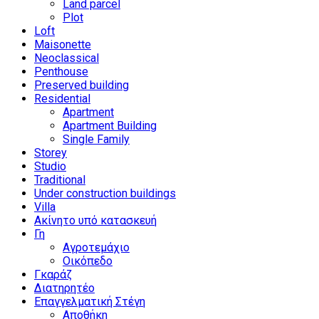
Land parcel
Plot
Loft
Maisonette
Neoclassical
Penthouse
Preserved building
Residential
Apartment
Apartment Building
Single Family
Storey
Studio
Traditional
Under construction buildings
Villa
Ακίνητο υπό κατασκευή
Γη
Αγροτεμάχιο
Οικόπεδο
Γκαράζ
Διατηρητέο
Επαγγελματική Στέγη
Αποθήκη