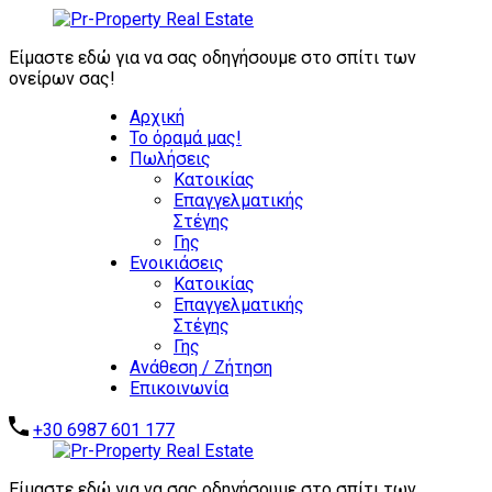
ΖΗΤΟΥΝΤΑΙ
ΑΜΕΣΑ:
Είμαστε εδώ για να σας οδηγήσουμε στο σπίτι των
ΕΠΕΝΔΥΤΙΚΑ
ονείρων σας!
ΑΚΙΝΗΤΑ -
Αρχική
ΑΥΤΟΤΕΛΗ
Το όραμά μας!
ΑΞΙΟΛΟΓΑ
Πωλήσεις
ΑΚΙΝΗΤΑ -
Επικοινωνήστε μαζί μας
Κατοικίας
ΞΕΝΟΔΟΧΕΙΑ -
Επαγγελματικής
ΣΥΓΚΡΟΤΗΜΑΤΑ
Στέγης
ΚΑΤΟΙΚΙΩΝ -
Γης
ΑΠΟΘΗΚΕΣ -
Ενοικιάσεις
ΒΙΟΜΗΧΑΝΙΚΑ
Κατοικίας
ΑΚΙΝΗΤΑ
Επαγγελματικής
Στέγης
Γης
Ανάθεση / Ζήτηση
Επικοινωνία
+30 6987 601 177
Είμαστε εδώ για να σας οδηγήσουμε στο σπίτι των