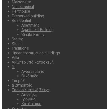
Maisonette
Neoclassical
Penthouse
Preserved building
Residential
Apartment
Apartment Building
Single Family
Storey
Studio
Traditional
Under construction buildings
Villa
Ακίνητο υπό κατασκευή
Γη
Αγροτεμάχιο
Οικόπεδο
Γκαράζ
Διατηρητέο
Επαγγελματική Στέγη
Αποθήκη
Γραφείο
Κατάστημα
Κατοικία