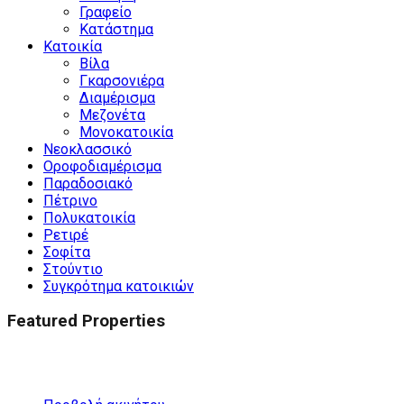
Γραφείο
Κατάστημα
Κατοικία
Βίλα
Γκαρσονιέρα
Διαμέρισμα
Μεζονέτα
Μονοκατοικία
Νεοκλασσικό
Οροφοδιαμέρισμα
Παραδοσιακό
Πέτρινο
Πολυκατοικία
Ρετιρέ
Σοφίτα
Στούντιο
Συγκρότημα κατοικιών
Featured Properties
Προτεινόμενα