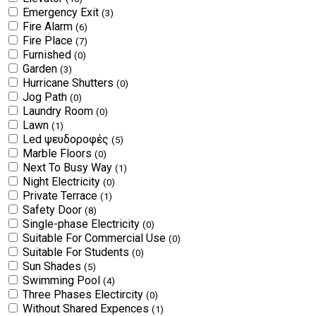
Emergency Exit
(3)
Fire Alarm
(6)
Fire Place
(7)
Furnished
(0)
Garden
(3)
Hurricane Shutters
(0)
Jog Path
(0)
Laundry Room
(0)
Lawn
(1)
Led ψευδοροφές
(5)
Marble Floors
(0)
Next To Busy Way
(1)
Night Electricity
(0)
Private Terrace
(1)
Safety Door
(8)
Single-phase Electricity
(0)
Suitable For Commercial Use
(0)
Suitable For Students
(0)
Sun Shades
(5)
Swimming Pool
(4)
Three Phases Electircity
(0)
Without Shared Expences
(1)