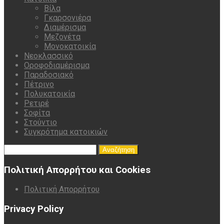
Βίλα
Γκαρσονιέρα
Διαμέρισμα
Μεζονέτα
Μονοκατοικία
Νεοκλασσικό
Οροφοδιαμέρισμα
Παραδοσιακό
Πέτρινο
Πολυκατοικία
Ρετιρέ
Σοφίτα
Στούντιο
Συγκρότημα κατοικιών
Αναζήτηση
για:
Πολιτική Απορρήτου και Cookies
Πολιτική Απορρήτου
Privacy Policy