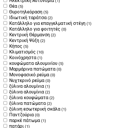
Ηλεκτρική Αυτονομία
(1)
Θέα
(5)
Θυροτηλεόραση
(5)
Ιδιωτική ταράτσα
(2)
Κατάλληλο για επαγγελματική στέγη
(1)
Κατάλληλο για φοιτητές
(0)
Κεντρική Θέρμανση
(2)
Κεντρική Ψύξη
(2)
Κήπος
(5)
Κλιματισμός
(10)
Κοινόχρηστα
(1)
κουφώματα αλουμινίου
(5)
Μαρμάρινα πατώματα
(0)
Μονοφασικό ρεύμα
(0)
Νυχτερινό ρεύμα
(0)
ξύλινα αλουμίνια
(1)
ξύλινα αλουμίνια
(2)
ξύλινα κουφώματα
(2)
ξύλινα πατώματα
(2)
ξύλινη εσωτερική σκάλα
(1)
Παντζούρια
(0)
παρκέ πάτωμα
(1)
πατάρι
(1)