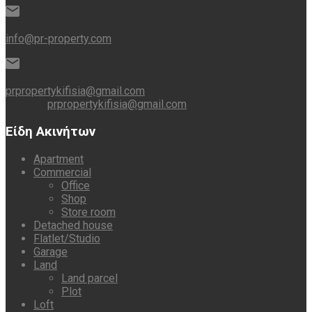
info@pr-property.com
prpropertykifisia@gmail.com
prpropertykifisia@gmail.com
Είδη Ακινήτων
Apartment
Commercial
Office
Shop
Store room
Detached house
Flatlet/Studio
Garage
Land
Land parcel
Plot
Loft