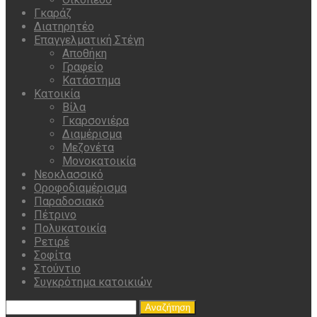
Γκαράζ
Διατηρητέο
Επαγγελματική Στέγη
Αποθήκη
Γραφείο
Κατάστημα
Κατοικία
Βίλα
Γκαρσονιέρα
Διαμέρισμα
Μεζονέτα
Μονοκατοικία
Νεοκλασσικό
Οροφοδιαμέρισμα
Παραδοσιακό
Πέτρινο
Πολυκατοικία
Ρετιρέ
Σοφίτα
Στούντιο
Συγκρότημα κατοικιών
Αναζήτηση