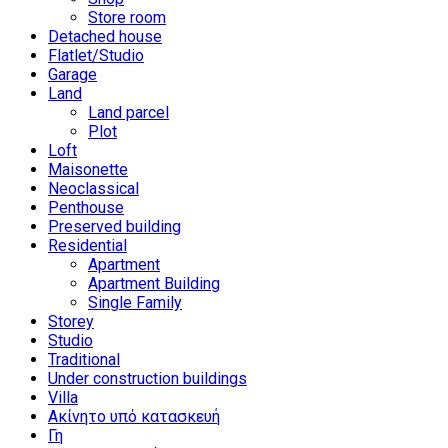
Store room
Detached house
Flatlet/Studio
Garage
Land
Land parcel
Plot
Loft
Maisonette
Neoclassical
Penthouse
Preserved building
Residential
Apartment
Apartment Building
Single Family
Storey
Studio
Traditional
Under construction buildings
Villa
Ακίνητο υπό κατασκευή
Γη