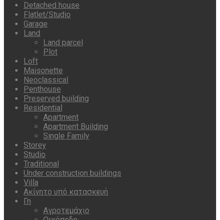
Detached house
Flatlet/Studio
Garage
Land
Land parcel
Plot
Loft
Maisonette
Neoclassical
Penthouse
Preserved building
Residential
Apartment
Apartment Building
Single Family
Storey
Studio
Traditional
Under construction buildings
Villa
Ακίνητο υπό κατασκευή
Γη
Αγροτεμάχιο
Οικόπεδο