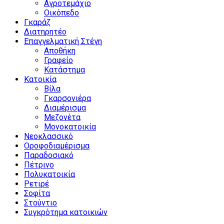
Αγροτεμάχιο
Οικόπεδο
Γκαράζ
Διατηρητέο
Επαγγελματική Στέγη
Αποθήκη
Γραφείο
Κατάστημα
Κατοικία
Βίλα
Γκαρσονιέρα
Διαμέρισμα
Μεζονέτα
Μονοκατοικία
Νεοκλασσικό
Οροφοδιαμέρισμα
Παραδοσιακό
Πέτρινο
Πολυκατοικία
Ρετιρέ
Σοφίτα
Στούντιο
Συγκρότημα κατοικιών