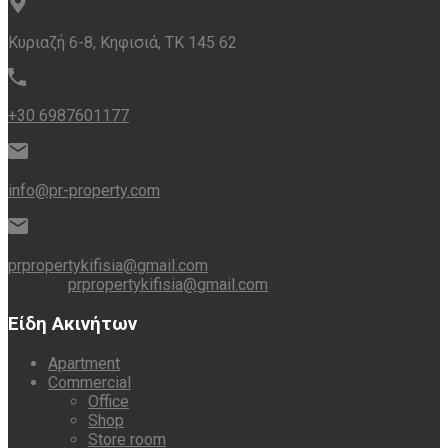
Κυριαζή 6-8, Κηφισιά, ΤΚ 145 62
+30 6987601177
info@pr-property.com
prpropertykifisia@gmail.com
prpropertykifisia@gmail.com
Είδη Ακινήτων
Apartment
Commercial
Office
Shop
Store room