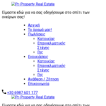
ΖΗΤΟΥΝΤΑΙ
ΑΜΕΣΑ:
Είμαστε εδώ για να σας οδηγήσουμε στο σπίτι των
ΕΠΕΝΔΥΤΙΚΑ
ονείρων σας!
ΑΚΙΝΗΤΑ -
Αρχική
ΑΥΤΟΤΕΛΗ
Το όραμά μας!
ΑΞΙΟΛΟΓΑ
Πωλήσεις
ΑΚΙΝΗΤΑ -
Επικοινωνήστε μαζί μας
Κατοικίας
ΞΕΝΟΔΟΧΕΙΑ -
Επαγγελματικής
ΣΥΓΚΡΟΤΗΜΑΤΑ
Στέγης
ΚΑΤΟΙΚΙΩΝ -
Γης
ΑΠΟΘΗΚΕΣ -
Ενοικιάσεις
ΒΙΟΜΗΧΑΝΙΚΑ
Κατοικίας
ΑΚΙΝΗΤΑ
Επαγγελματικής
Στέγης
Γης
Ανάθεση / Ζήτηση
Επικοινωνία
+30 6987 601 177
Είμαστε εδώ για να σας οδηγήσουμε στο σπίτι των