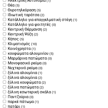
Ηλεκτρική Αυτονομία
(1)
Θέα
(5)
Θυροτηλεόραση
(5)
Ιδιωτική ταράτσα
(2)
Κατάλληλο για επαγγελματική στέγη
(1)
Κατάλληλο για φοιτητές
(0)
Κεντρική Θέρμανση
(2)
Κεντρική Ψύξη
(2)
Κήπος
(5)
Κλιματισμός
(10)
Κοινόχρηστα
(1)
κουφώματα αλουμινίου
(5)
Μαρμάρινα πατώματα
(0)
Μονοφασικό ρεύμα
(0)
Νυχτερινό ρεύμα
(0)
ξύλινα αλουμίνια
(1)
ξύλινα αλουμίνια
(2)
ξύλινα κουφώματα
(2)
ξύλινα πατώματα
(2)
ξύλινη εσωτερική σκάλα
(1)
Παντζούρια
(0)
παρκέ πάτωμα
(1)
πατάρι
(1)