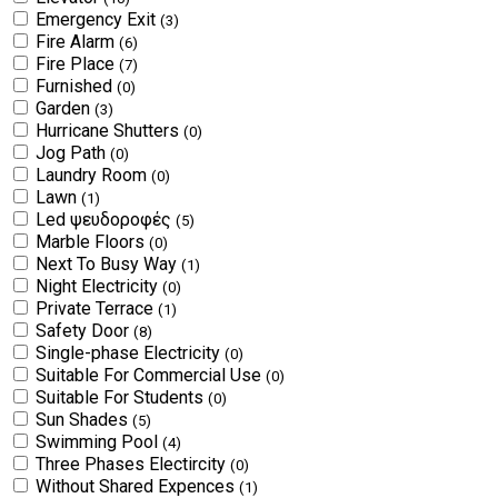
Emergency Exit
(3)
Fire Alarm
(6)
Fire Place
(7)
Furnished
(0)
Garden
(3)
Hurricane Shutters
(0)
Jog Path
(0)
Laundry Room
(0)
Lawn
(1)
Led ψευδοροφές
(5)
Marble Floors
(0)
Next To Busy Way
(1)
Night Electricity
(0)
Private Terrace
(1)
Safety Door
(8)
Single-phase Electricity
(0)
Suitable For Commercial Use
(0)
Suitable For Students
(0)
Sun Shades
(5)
Swimming Pool
(4)
Three Phases Electircity
(0)
Without Shared Expences
(1)