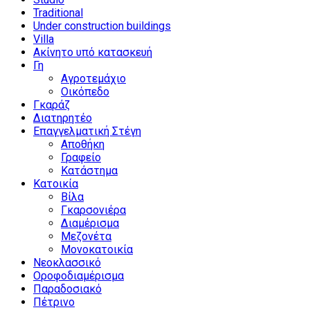
Traditional
Under construction buildings
Villa
Ακίνητο υπό κατασκευή
Γη
Αγροτεμάχιο
Οικόπεδο
Γκαράζ
Διατηρητέο
Επαγγελματική Στέγη
Αποθήκη
Γραφείο
Κατάστημα
Κατοικία
Βίλα
Γκαρσονιέρα
Διαμέρισμα
Μεζονέτα
Μονοκατοικία
Νεοκλασσικό
Οροφοδιαμέρισμα
Παραδοσιακό
Πέτρινο