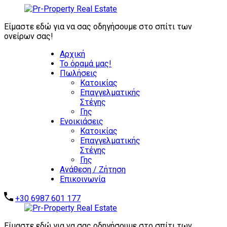
ΖΗΤΟΥΝΤΑΙ
ΑΜΕΣΑ:
Είμαστε εδώ για να σας οδηγήσουμε στο σπίτι των
ΕΠΕΝΔΥΤΙΚΑ
ονείρων σας!
ΑΚΙΝΗΤΑ -
Αρχική
ΑΥΤΟΤΕΛΗ
Το όραμά μας!
ΑΞΙΟΛΟΓΑ
Πωλήσεις
ΑΚΙΝΗΤΑ -
Επικοινωνήστε μαζί μας
Κατοικίας
ΞΕΝΟΔΟΧΕΙΑ -
Επαγγελματικής
ΣΥΓΚΡΟΤΗΜΑΤΑ
Στέγης
ΚΑΤΟΙΚΙΩΝ -
Γης
ΑΠΟΘΗΚΕΣ -
Ενοικιάσεις
ΒΙΟΜΗΧΑΝΙΚΑ
Κατοικίας
ΑΚΙΝΗΤΑ
Επαγγελματικής
Στέγης
Γης
Ανάθεση / Ζήτηση
Επικοινωνία
+30 6987 601 177
Είμαστε εδώ για να σας οδηγήσουμε στο σπίτι των