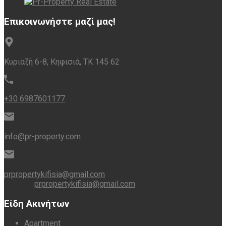
Επικοινωνήστε μαζί μας!
Κυριαζή 6-8, Κηφισιά, ΤΚ 145 62
+30 6987601177
info@pr-property.com
prpropertykifisia@gmail.com
prpropertykifisia@gmail.com
Είδη Ακινήτων
Apartment