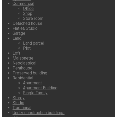
Commercial
Office
Shop
Store room
Detached house
Flatlet/Studio
Garage
Land
Land parcel
Plot
Loft
Maisonette
Neoclassical
Penthouse
Preserved building
Residential
Apartment
Apartment Building
Single Family
Storey
Studio
Traditional
Under construction buildings