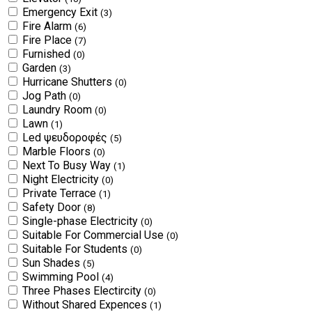
Emergency Exit
(3)
Fire Alarm
(6)
Fire Place
(7)
Furnished
(0)
Garden
(3)
Hurricane Shutters
(0)
Jog Path
(0)
Laundry Room
(0)
Lawn
(1)
Led ψευδοροφές
(5)
Marble Floors
(0)
Next To Busy Way
(1)
Night Electricity
(0)
Private Terrace
(1)
Safety Door
(8)
Single-phase Electricity
(0)
Suitable For Commercial Use
(0)
Suitable For Students
(0)
Sun Shades
(5)
Swimming Pool
(4)
Three Phases Electircity
(0)
Without Shared Expences
(1)