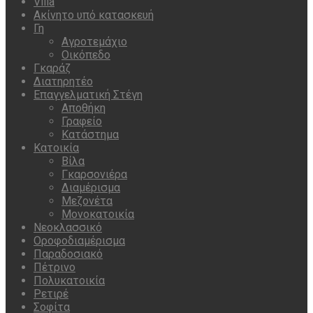
Villa
Ακίνητο υπό κατασκευή
Γη
Αγροτεμάχιο
Οικόπεδο
Γκαράζ
Διατηρητέο
Επαγγελματική Στέγη
Αποθήκη
Γραφείο
Κατάστημα
Κατοικία
Βίλα
Γκαρσονιέρα
Διαμέρισμα
Μεζονέτα
Μονοκατοικία
Νεοκλασσικό
Οροφοδιαμέρισμα
Παραδοσιακό
Πέτρινο
Πολυκατοικία
Ρετιρέ
Σοφίτα