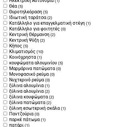
Ηλεκτρική Αυτονομία
(1)
Θέα
(5)
Θυροτηλεόραση
(5)
Ιδιωτική ταράτσα
(2)
Κατάλληλο για επαγγελματική στέγη
(1)
Κατάλληλο για φοιτητές
(0)
Κεντρική Θέρμανση
(2)
Κεντρική Ψύξη
(2)
Κήπος
(5)
Κλιματισμός
(10)
Κοινόχρηστα
(1)
κουφώματα αλουμινίου
(5)
Μαρμάρινα πατώματα
(0)
Μονοφασικό ρεύμα
(0)
Νυχτερινό ρεύμα
(0)
ξύλινα αλουμίνια
(1)
ξύλινα αλουμίνια
(2)
ξύλινα κουφώματα
(2)
ξύλινα πατώματα
(2)
ξύλινη εσωτερική σκάλα
(1)
Παντζούρια
(0)
παρκέ πάτωμα
(1)
πατάρι
(1)