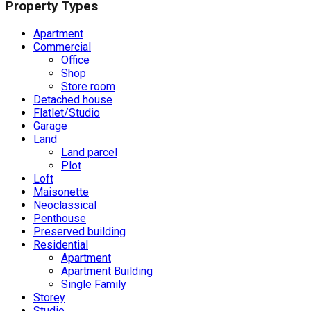
Property Types
Apartment
Commercial
Office
Shop
Store room
Detached house
Flatlet/Studio
Garage
Land
Land parcel
Plot
Loft
Maisonette
Neoclassical
Penthouse
Preserved building
Residential
Apartment
Apartment Building
Single Family
Storey
Studio